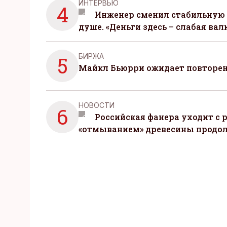
ИНТЕРВЬЮ
4
Инженер сменил стабильную 
душе. «Деньги здесь – слабая вал
БИРЖА
5
Майкл Бьюрри ожидает повторени
НОВОСТИ
6
Российская фанера уходит с р
«отмыванием» древесины продо