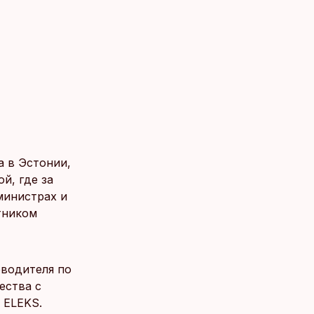
а в Эстонии,
й, где за
министрах и
тником
оводителя по
ества с
 ELEKS.