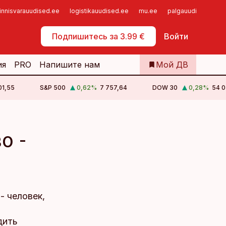
innisvarauudised.ee
logistikauudised.ee
mu.ee
palgauudised.ee
Самообслуживание
Подпишитесь за 3.99 €
Войти
ия
PRO
Напишите нам
Мой ДВ
01,55
S&P 500
0,62
%
7 757,64
DOW 30
0,28
%
54 0
о -
- человек,
дить