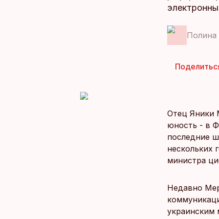
электронные
Полина
Поделитьс
Отец Яники 
юность - в Ф
последние ш
нескольких 
министра ци
Недавно Мер
коммуникаци
украинским 