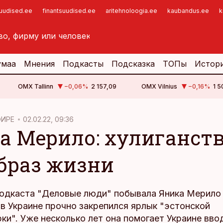
suudised.ee
finantsuudised.ee
aritehnoloogia.ee
kaubandus.ee
k
умаа
Мнения
Подкасты
Подсказка
ТОПы
Истор
OMX Tallinn
−0,06
%
2 157,09
OMX Vilnius
−0,16
%
1 5
ФИРЕ
02.02.22, 09:36
а Мерило: хулиганств
образ жизни
подкаста "Деловые люди" побывала Яника Мерило 
в Украине прочно закрепился ярлык "эстонской
ки". Уже несколько лет она помогает Украине вво