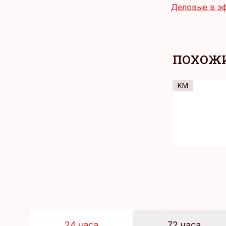
Деловые в э
ПОХОЖИ
KM
24 часа
72 часа