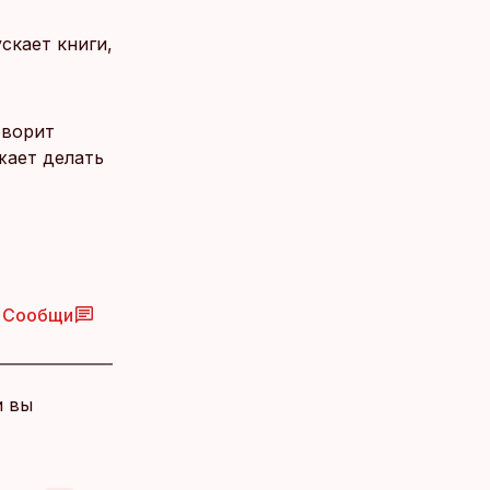
скает книги,
оворит
жает делать
Сообщи
и вы