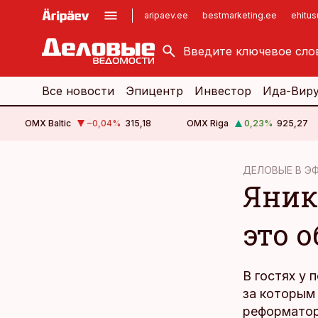
aripaev.ee
bestmarketing.ee
ehitu
kinnisvarauudised.ee
imelineajalugu.ee
logistikauudised.ee
imelineteadus.ee
Все новости
Эпицентр
Инвестор
Ида-Вир
OMX Baltic
−0,04
%
315,18
OMX Riga
0,23
%
925,27
cebook
cebook
ДЕЛОВЫЕ В Э
Яник
Twitter)
Twitter)
kedIn
kedIn
это 
ail
ail
k
k
В гостях у 
за которым 
реформатор