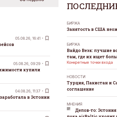
ПОСЛЕДНИ
БИРЖА
Занятость в США нео
05.08.26, 16:41
рейсов
БИРЖА
Вайдо Веэк: лучшие в
там, где их ищет бол
Конкретные точки входа
05.08.26, 09:29
вижимости купили
НОВОСТИ
Турция, Пакистан и 
соглашение
04.08.26, 11:37
заработала в Эстонии
MНЕНИЯ
Делов-то: Эстония
пока airBaltic уходит 