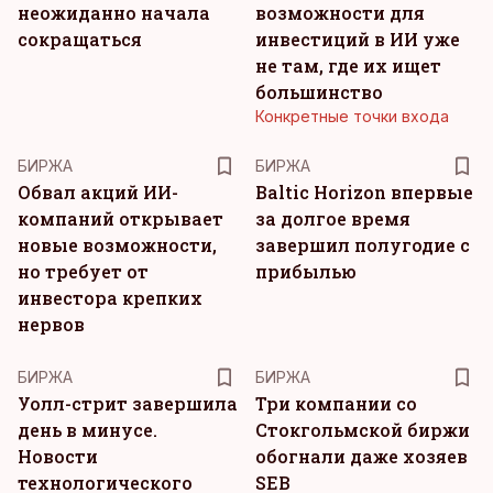
неожиданно начала
возможности для
сокращаться
инвестиций в ИИ уже
не там, где их ищет
большинство
Конкретные точки входа
БИРЖА
БИРЖА
Обвал акций ИИ-
Baltic Horizon впервые
компаний открывает
за долгое время
новые возможности,
завершил полугодие с
но требует от
прибылью
инвестора крепких
нервов
БИРЖА
БИРЖА
Уолл-стрит завершила
Три компании со
день в минусе.
Стокгольмской биржи
Новости
обогнали даже хозяев
технологического
SEB