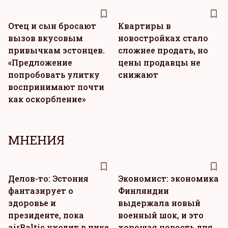
Отец и сын бросают
Квартиры в
вызов вкусовым
новостройках стало
привычкам эстонцев.
сложнее продать, но
«Предложение
цены продавцы не
попробовать улитку
снижают
воспринимают почти
как оскорбление»
MНЕНИЯ
Делов-то: Эстония
Экономист: экономика
фантазирует о
Финляндии
здоровье и
выдержала новый
президенте, пока
военный шок, и это
airBaltic уходит в пике
хорошая новость для