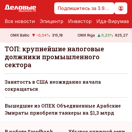
Подпишитесь за 3.99 €
Все новости
Эпицентр
Инвестор
Ида-Вирумаа
OMX Baltic
−0,04
%
315,18
OMX Riga
0,23
%
925,27
ТОП: крупнейшие налоговые
должники промышленного
сектора
Занятость в США неожиданно начала
сокращаться
Вышедшие из ОПЕК Объединенные Арабские
Эмираты приобрели танкеры на $1,3 млрд
В работе Swedbank
Убыток книжной сети