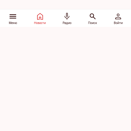
Меню
Новости
Радио
Поиск
Войти
Vana-Lõuna 39/1, 19094 Tallinn
(+372) 667 0111
dv@aripaev.ee
Подписаться
Об Äripäev
Реклама
Контакт
Права на
Кодекс журналистской
использование
этики