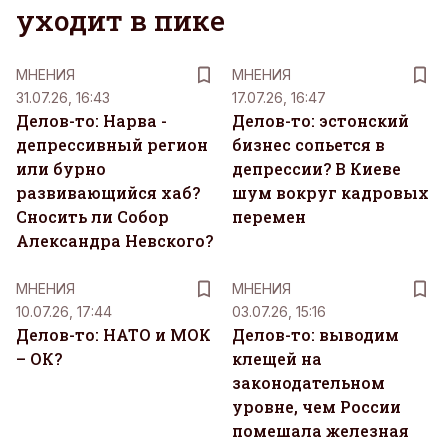
уходит в пике
MНЕНИЯ
MНЕНИЯ
31.07.26, 16:43
17.07.26, 16:47
Делов-то: Нарва -
Делов-то: эстонский
депрессивный регион
бизнес сопьется в
или бурно
депрессии? В Киеве
развивающийся хаб?
шум вокруг кадровых
Сносить ли Собор
перемен
Александра Невского?
MНЕНИЯ
MНЕНИЯ
10.07.26, 17:44
03.07.26, 15:16
Делов-то: НАТО и МОК
Делов-то: выводим
– ОК?
клещей на
законодательном
уровне, чем России
помешала железная