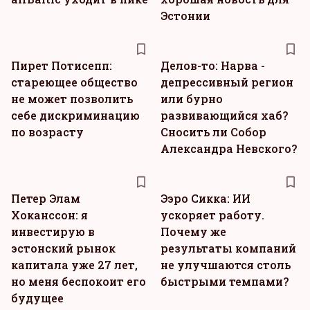
Эстонии
Пирет Потисепп:
Делов-то: Нарва -
стареющее общество
депрессивный регион
не может позволить
или бурно
себе дискриминацию
развивающийся хаб?
по возрасту
Сносить ли Собор
Александра Невского?
Петер Элам
Ээро Сикка: ИИ
Хоканссон: я
ускоряет работу.
инвестирую в
Почему же
эстонский рынок
результаты компаний
капитала уже 27 лет,
не улучшаются столь
но меня беспокоит его
быстрыми темпами?
будущее