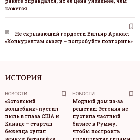
ракете оправдался, но ее цена уязвимее, чем
кажется
Не скрывающий гордости Вильяр Аракас:
«Конкурентам скажу – попробуйте повторить»
ИСТОРИЯ
НОВОСТИ
НОВОСТИ
«Эстонский
Модный дом из-за
волшебник» пустил
решетки: Эстония не
пыль в глаза США и
пустила частный
Канаде – стартап
бизнес в Румму,
беженца сулил
чтобы построить
вечную батарейку
предприятие силами