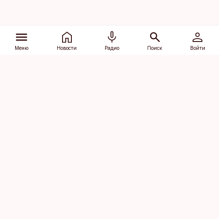
Меню
Новости
Радио
Поиск
Войти
Vana-Lõuna 39/1, 19094 Tallinn
(+372) 667 0111
dv@aripaev.ee
Подписаться
Об Äripäev
Реклама
Контакт
Права на
Кодекс журналистской