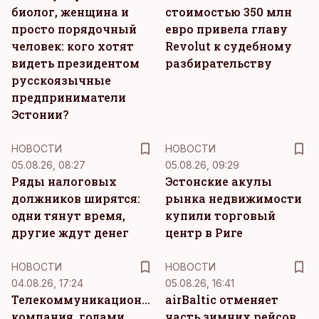
биолог, женщина и
стоимостью 350 млн
просто порядочный
евро привела главу
человек: кого хотят
Revolut к судебному
видеть президентом
разбирательству
русскоязычные
предприниматели
Эстонии?
НОВОСТИ
НОВОСТИ
05.08.26, 08:27
05.08.26, 09:29
Ряды налоговых
Эстонские акулы
должников ширятся:
рынка недвижимости
одни тянут время,
купили торговый
другие ждут денег
центр в Риге
НОВОСТИ
НОВОСТИ
04.08.26, 17:24
05.08.26, 16:41
Телекоммуникационная
airBaltic отменяет
компания, годами
часть зимних рейсов