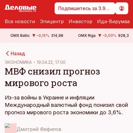
Подпишитесь за 3.99 €
Все новости
Эпицентр
Инвестор
Ида-Вирумаа
OMX Baltic
−0,15
%
314,98
OMX Riga
−0,03
%
928,3
cebook
Назад
Twitter)
ЭКОНОМИКА
19.04.22, 17:00
МВФ снизил прогноз
kedIn
мирового роста
ail
k
Из-за войны в Украине и инфляции
Международный валютный фонд понизил свой
прогноз мирового роста экономики до 3,6%.
Дмитрий Фефилов