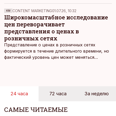
хотя по логике должно было произойти с
точностью до наоборот. Почему рынок так
CONTENT MARKETING
01.07.26, 10:32
KM
реагирует, и что продолжает его удерживать от
Широкомасштабное исследование
падения, рассуждает биржевой редактор ДВ
цен переворачивает
Дмитрий Фефилов.
представления о ценах в
розничных сетях
Представление о ценах в розничных сетях
формируется в течение длительного времени, но
фактический уровень цен может меняться
быстрее, чем устоявшийся имидж сетей
магазинов. Масштабное исследование цен,
проведенное в апреле, проливает свет на
реальную картину уровня цен в крупнейших
розничных сетях Эстонии.
24 часа
72 часа
За неделю
САМЫЕ ЧИТАЕМЫЕ