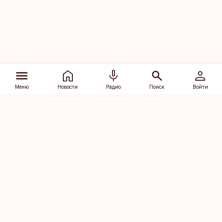
Меню
Новости
Радио
Поиск
Войти
Vana-Lõuna 39/1, 19094 Tallinn
(+372) 667 0111
dv@aripaev.ee
Подписаться
Об Äripäev