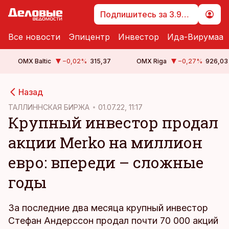
Подпишитесь за 3.99 €
Все новости
Эпицентр
Инвестор
Ида-Вирумаа
OMX Baltic
−0,02
%
315,37
OMX Riga
−0,27
%
926,03
cebook
Назад
Twitter)
ТАЛЛИННСКАЯ БИРЖА
01.07.22, 11:17
Крупный инвестор продал
kedIn
акции Merko на миллион
ail
евро: впереди – сложные
k
годы
За последние два месяца крупный инвестор
Стефан Андерссон продал почти 70 000 акций