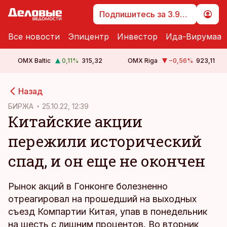
Подпишитесь за 3.99 €
Все новости
Эпицентр
Инвестор
Ида-Вирумаа
OMX Baltic
0,11
%
315,32
OMX Riga
−0,56
%
923,11
cebook
Назад
Twitter)
БИРЖА
25.10.22, 12:39
Китайские акции
kedIn
пережили исторический
ail
спад, и он еще не окончен
k
Рынок акций в Гонконге болезненно
отреагировал на прошедший на выходных
съезд Компартии Китая, упав в понедельник
на шесть с лишним процентов. Во вторник