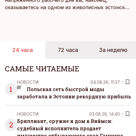
напряженного рабочего дня вы, наконец,
оказываетесь на одном из живописных эстонских
пляжей. Температура морской воды едва
достигает 18 градусов, но вы как закаленный
предприниматель знаете, что смелость города
берет, и без долгих раздумий бросаетесь в воду.
24 часа
72 часа
За неделю
САМЫЕ ЧИТАЕМЫЕ
НОВОСТИ
04.08.26, 11:37
1
Польская сеть быстрой моды
заработала в Эстонии рекордную прибыль
НОВОСТИ
03.08.26, 14:40
Бриллиант, оружие и дом в Виймси:
2
судебный исполнитель продает
имущество отбывающего срок Гаммера