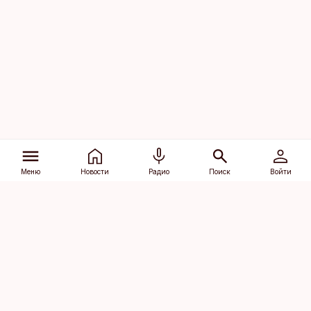
Меню
Новости
Радио
Поиск
Войти
Vana-Lõuna 39/1, 19094 Tallinn
(+372) 667 0111
dv@aripaev.ee