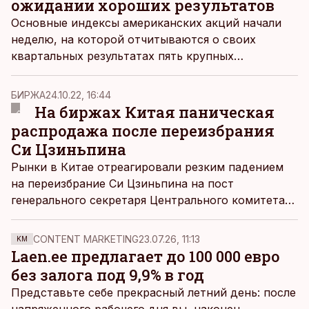
ожидании хороших результатов
Основные индексы американских акций начали
неделю, на которой отчитываются о своих
квартальных результатах пять крупных
технологических компаний, с роста.
БИРЖА
24.10.22, 16:44
На биржах Китая паническая
распродажа после переизбрания
Си Цзиньпина
Рынки в Китае отреагировали резким падением
на переизбрание Си Цзиньпина на пост
генерального секретаря Центрального комитета
(ЦК) Коммунистической партии Китая (КПК).
Понедельник стал худшим днем для рынка в
CONTENT MARKETING
23.07.26, 11:13
KM
Гонконге со времен глобального финансового
Laen.ee предлагает до 100 000 евро
кризиса 2008 года, а курс юаня упал до 14-
без залога под 9,9% в год
летнего минимума.
Представьте себе прекрасный летний день: после