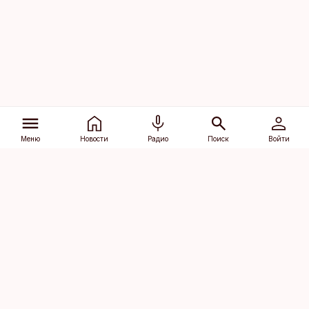
Меню
Новости
Радио
Поиск
Войти
Vana-Lõuna 39/1, 19094 Tallinn
(+372) 667 0111
dv@aripaev.ee