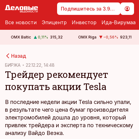
Подпишитесь за 3.99 €
Все новости
Эпицентр
Инвестор
Ида-Вирумаа
OMX Baltic
0,11
%
315,32
OMX Riga
−0,56
%
923,11
cebook
Назад
Twitter)
БИРЖА
22.12.22, 14:48
Трейдер рекомендует
kedIn
покупать акции Tesla
ail
k
В последние недели акции Tesla сильно упали,
в результате чего цена бумаг производителя
электромобилей дошла до уровня, который
привлек трейдера и эксперта по техническому
анализу Вайдо Веэка.