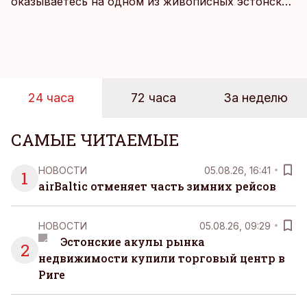
оказываетесь на одном из живописных эстонских
пляжей. Температура морской воды едва
достигает 18 градусов, но вы как закаленный
предприниматель знаете, что смелость города
берет, и без долгих раздумий бросаетесь в воду.
24 часа
72 часа
За неделю
САМЫЕ ЧИТАЕМЫЕ
НОВОСТИ
05.08.26, 16:41
1
airBaltic отменяет часть зимних рейсов
НОВОСТИ
05.08.26, 09:29
Эстонские акулы рынка
2
недвижимости купили торговый центр в
Риге