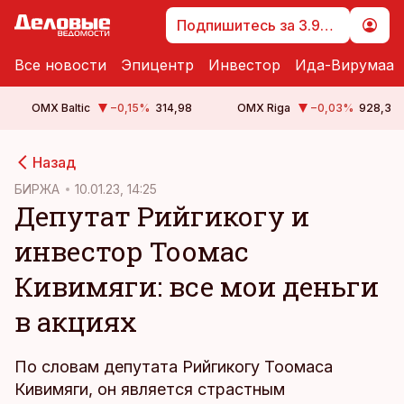
Подпишитесь за 3.99 €
Все новости
Эпицентр
Инвестор
Ида-Вирумаа
OMX Baltic
−0,15
%
314,98
OMX Riga
−0,03
%
928,3
cebook
Назад
Twitter)
БИРЖА
10.01.23, 14:25
Депутат Рийгикогу и
kedIn
инвестор Тоомас
ail
Кивимяги: все мои деньги
k
в акциях
По словам депутата Рийгикогу Тоомаса
Кивимяги, он является страстным