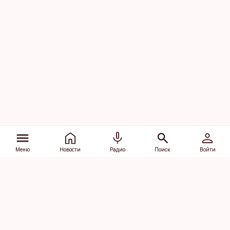
Меню
Новости
Радио
Поиск
Войти
Vana-Lõuna 39/1, 19094 Tallinn