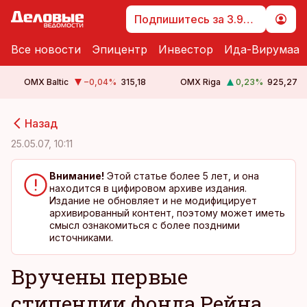
Подпишитесь за 3.99 €
Все новости
Эпицентр
Инвестор
Ида-Вирумаа
OMX Baltic
−0,04
%
315,18
OMX Riga
0,23
%
925,27
cebook
cebook
Назад
Twitter)
Twitter)
25.05.07, 10:11
kedIn
kedIn
Внимание!
Этой статье более 5 лет, и она
находится в цифировом архиве издания.
ail
ail
Издание не обновляет и не модифицирует
архивированный контент, поэтому может иметь
k
k
смысл ознакомиться с более поздними
источниками.
Вручены первые
стипендии фонда Рейна