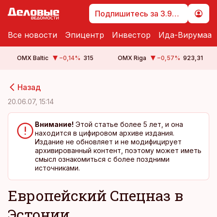
Подпишитесь за 3.99 €
Все новости
Эпицентр
Инвестор
Ида-Вирумаа
OMX Baltic
−0,14
%
315
OMX Riga
−0,57
%
923,31
cebook
cebook
Назад
Twitter)
Twitter)
20.06.07, 15:14
kedIn
kedIn
Внимание!
Этой статье более 5 лет, и она
находится в цифировом архиве издания.
ail
ail
Издание не обновляет и не модифицирует
архивированный контент, поэтому может иметь
k
k
смысл ознакомиться с более поздними
источниками.
Европейский Спецназ в
Эстонии