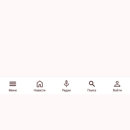
Меню
Новости
Радио
Поиск
Войти
Vana-Lõuna 39/1, 19094 Tallinn