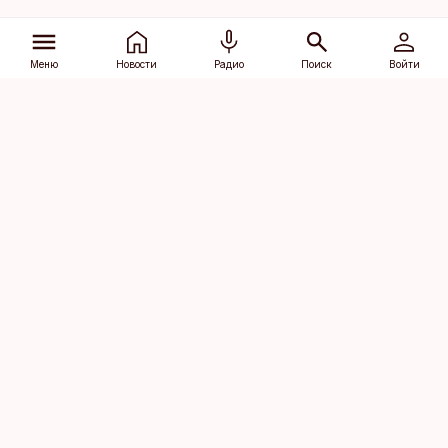
Меню
Новости
Радио
Поиск
Войти
Vana-Lõuna 39/1, 19094 Tallinn
(+372) 667 0111
dv@aripaev.ee
Подписаться
Об Äripäev
Реклама
Контакт
Права на
Кодекс журналистской
использование
этики
контента