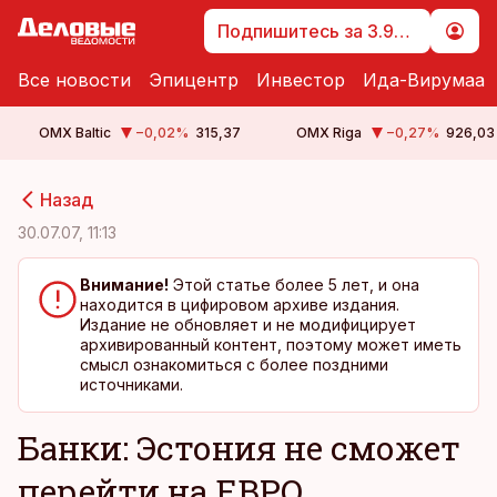
Подпишитесь за 3.99 €
Все новости
Эпицентр
Инвестор
Ида-Вирумаа
OMX Baltic
−0,02
%
315,37
OMX Riga
−0,27
%
926,03
cebook
cebook
Назад
Twitter)
Twitter)
30.07.07, 11:13
kedIn
kedIn
Внимание!
Этой статье более 5 лет, и она
находится в цифировом архиве издания.
ail
ail
Издание не обновляет и не модифицирует
архивированный контент, поэтому может иметь
k
k
смысл ознакомиться с более поздними
источниками.
Банки: Эстония не сможет
перейти на ЕВРО