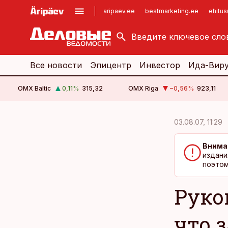
aripaev.ee
bestmarketing.ee
ehitu
kinnisvarauudised.ee
imelineajalugu.ee
logistikauudised.ee
imelineteadus.ee
Все новости
Эпицентр
Инвестор
Ида-Вир
OMX Baltic
0,11
%
315,32
OMX Riga
−0,56
%
923,11
cebook
cebook
03.08.07, 11:29
Twitter)
Twitter)
Внима
kedIn
kedIn
издани
поэтом
ail
ail
Руко
k
k
что з