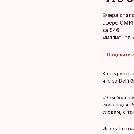
Вчера стало
сфере СМИ з
за 846
миллионов к
Поделитьс
Конкуренты 
что за Delfi
«Чем больше
сказал для 
словам, с т
Игорь Рытов