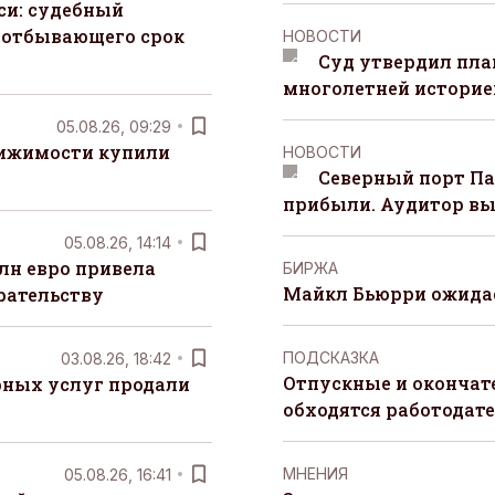
си: судебный
 отбывающего срок
НОВОСТИ
Суд утвердил пла
многолетней историей
05.08.26, 09:29
вижимости купили
НОВОСТИ
Северный порт П
прибыли. Аудитор вы
05.08.26, 14:14
лн евро привела
БИРЖА
Майкл Бьюрри ожидае
рательству
ПОДСКАЗКА
03.08.26, 18:42
Отпускные и окончат
рных услуг продали
обходятся работодат
MНЕНИЯ
05.08.26, 16:41