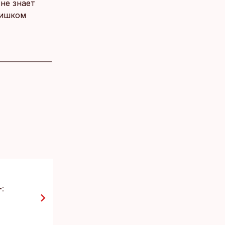
 не знает
лишком
: