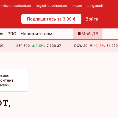
innisvarauudised.ee
logistikauudised.ee
mu.ee
palgauudised.ee
Самообслуживание
Подпишитесь за 3.99 €
Войти
ия
PRO
Напишите нам
Мой ДВ
01
S&P 500
0,19
%
7 738,37
DOW 30
−0,13
%
54 280
рхиве
контент,
ками.
т,