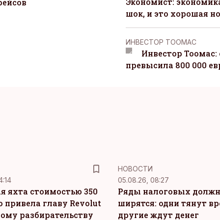
Экономист: экономи
рейсов
шок, и это хорошая н
ИНВЕСТОР ТООМАС
Инвестор Тоомас:
превысила 800 000 ев
НОВОСТИ
4:14
05.08.26, 08:27
я яхта стоимостью 350
Ряды налоговых долж
о привела главу Revolut
ширятся: одни тянут вр
ному разбирательству
другие ждут денег