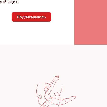
вый ящик!
Подписываюсь