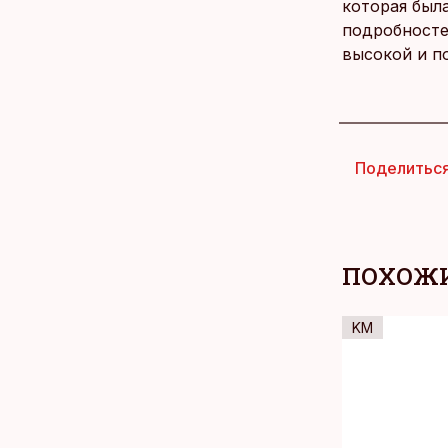
которая была
подробносте
высокой и по
Поделитьс
ПОХОЖИ
KM