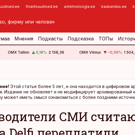
suudised.ee
finantsuudised.ee
aritehnoloogia.ee
kaubandus.ee
k
умаа
Мнения
Подкасты
Подсказка
ТОПы
Истор
OMX Tallinn
0,18
%
2 158,36
OMX Vilnius
−0,09
%
1 504,
ние!
Этой статье более 5 лет, и она находится в цифировом а
я. Издание не обновляет и не модифицирует архивированный 
у может иметь смысл ознакомиться с более поздними источни
водители СМИ считаю
а Delfi переплатили