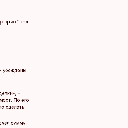
pp приобрел
и убеждены,
елки», -
мост. По его
о сделать.
счел сумму,