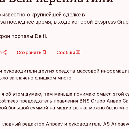
 известно о крупнейшей сделке в
а последнее время, в ходе которой Ekspress Gru
рон порталы Delfi.
я
Сохранить
Сообщи
и руководители других средств массовой информаци
 было заплачено слишком много.
 я об этом думаю, тем меньше понимаю смысл этой сд
Postimees председатель правления BNS Grupp Анвар Са
акой большой суммой на медиа-рынке можно было мног
 главный редактор Aripaev и руководитель AS Aripaev