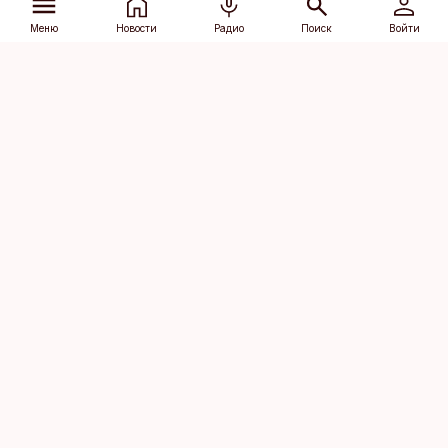
Меню
Новости
Радио
Поиск
Войти
Vana-Lõuna 39/1, 19094 Tallinn
(+372) 667 0111
dv@aripaev.ee
Подписаться
Об Äripäev
Реклама
Контакт
Права на
Кодекс журналистской
использование
этики
контента
Общие условия
Политика