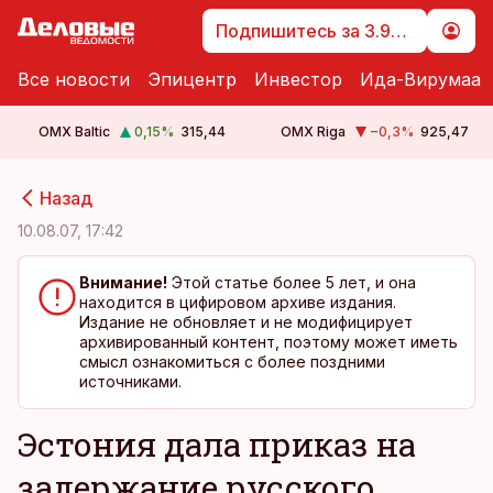
Подпишитесь за 3.99 €
Все новости
Эпицентр
Инвестор
Ида-Вирумаа
OMX Baltic
0,15
%
315,44
OMX Riga
−0,3
%
925,47
cebook
cebook
Назад
Twitter)
Twitter)
10.08.07, 17:42
kedIn
kedIn
Внимание!
Этой статье более 5 лет, и она
находится в цифировом архиве издания.
ail
ail
Издание не обновляет и не модифицирует
архивированный контент, поэтому может иметь
k
k
смысл ознакомиться с более поздними
источниками.
Эстония дала приказ на
задержание русского