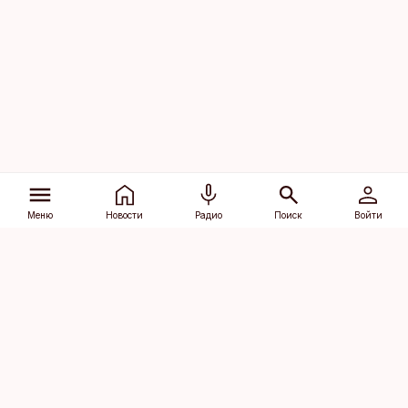
Меню
Новости
Радио
Поиск
Войти
Vana-Lõuna 39/1, 19094 Tallinn
(+372) 667 0111
dv@aripaev.ee