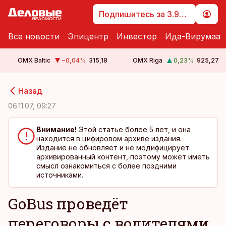
Подпишитесь за 3.99 €
Все новости
Эпицентр
Инвестор
Ида-Вирумаа
OMX Baltic
−0,04
%
315,18
OMX Riga
0,23
%
925,27
cebook
cebook
Назад
Twitter)
Twitter)
06.11.07, 09:27
kedIn
kedIn
Внимание!
Этой статье более 5 лет, и она
находится в цифировом архиве издания.
ail
ail
Издание не обновляет и не модифицирует
архивированный контент, поэтому может иметь
k
k
смысл ознакомиться с более поздними
источниками.
GoBus проведёт
переговоры с водителями