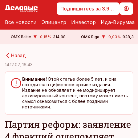
Подпишитесь за 3.99 €
Все новости
Эпицентр
Инвестор
Ида-Вирумаа
OMX Baltic
−0,15
%
314,98
OMX Riga
−0,03
%
928,3
cebook
cebook
Назад
Twitter)
Twitter)
14.12.07, 16:43
kedIn
kedIn
Внимание!
Этой статье более 5 лет, и она
находится в цифировом архиве издания.
ail
ail
Издание не обновляет и не модифицирует
архивированный контент, поэтому может иметь
k
k
смысл ознакомиться с более поздними
источниками.
Партия реформ: заявление
4 фракций ошеломляет