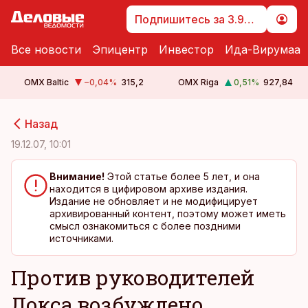
Подпишитесь за 3.99 €
Все новости
Эпицентр
Инвестор
Ида-Вирумаа
OMX Baltic
−0,04
%
315,2
OMX Riga
0,51
%
927,84
cebook
cebook
Назад
Twitter)
Twitter)
19.12.07, 10:01
kedIn
kedIn
Внимание!
Этой статье более 5 лет, и она
находится в цифировом архиве издания.
ail
ail
Издание не обновляет и не модифицирует
архивированный контент, поэтому может иметь
k
k
смысл ознакомиться с более поздними
источниками.
Против руководителей
Локса возбуждено