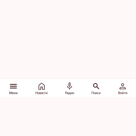
Меню
Новости
Радио
Поиск
Войти
Vana-Lõuna 39/1, 19094 Tallinn