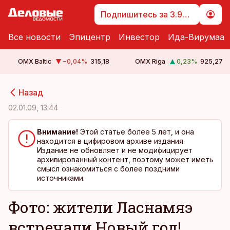
Подпишитесь за 3.99 €
Все новости
Эпицентр
Инвестор
Ида-Вирумаа
OMX Baltic
−0,04
%
315,18
OMX Riga
0,23
%
925,27
cebook
cebook
Назад
Twitter)
Twitter)
02.01.09, 13:44
kedIn
kedIn
Внимание!
Этой статье более 5 лет, и она
находится в цифировом архиве издания.
ail
ail
Издание не обновляет и не модифицирует
архивированный контент, поэтому может иметь
k
k
смысл ознакомиться с более поздними
источниками.
Фото: жители Ласнамяэ
встречали Новый год!