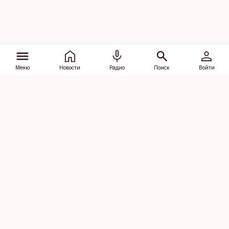
Меню
Новости
Радио
Поиск
Войти
Vana-Lõuna 39/1, 19094 Tallinn
(+372) 667 0111
dv@aripaev.ee
Подписаться
Об Äripäev
Реклама
Контакт