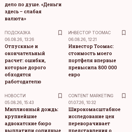
дело по душе. «Деньги
здесь – слабая
валюта»
ПОДСКАЗКА
ИНВЕСТОР ТООМАС
06.08.26, 13:26
06.08.26, 12:21
Отпускные и
Инвестор Тоомас:
окончательный
стоимость моего
расчет: ошибки,
портфеля впервые
которые дорого
превысила 800 000
обходятся
евро
работодателю
KM
НОВОСТИ
CONTENT MARKETING
05.08.26, 15:43
01.07.26, 10:32
Миллионный дождь:
Широкомасштабное
крупнейшие
исследование цен
адвокатские бюро
переворачивает
выплатили солидные
представления о