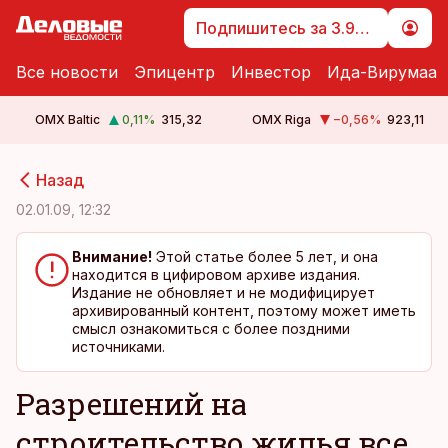
Подпишитесь за 3.99 €
Все новости
Эпицентр
Инвестор
Ида-Вирумаа
OMX Baltic
0,11
%
315,32
OMX Riga
−0,56
%
923,11
cebook
cebook
Назад
Twitter)
Twitter)
02.01.09, 12:32
kedIn
kedIn
Внимание!
Этой статье более 5 лет, и она
находится в цифировом архиве издания.
ail
ail
Издание не обновляет и не модифицирует
архивированный контент, поэтому может иметь
k
k
смысл ознакомиться с более поздними
источниками.
Разрешений на
строительство жилья все