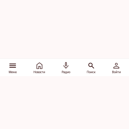
Меню
Новости
Радио
Поиск
Войти
Vana-Lõuna 39/1, 19094 Tallinn
(+372) 667 0111
dv@aripaev.ee