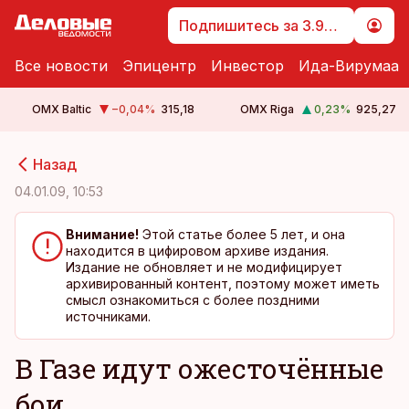
Подпишитесь за 3.99 €
Все новости
Эпицентр
Инвестор
Ида-Вирумаа
OMX Baltic
−0,04
%
315,18
OMX Riga
0,23
%
925,27
cebook
cebook
Назад
Twitter)
Twitter)
04.01.09, 10:53
kedIn
kedIn
Внимание!
Этой статье более 5 лет, и она
находится в цифировом архиве издания.
ail
ail
Издание не обновляет и не модифицирует
архивированный контент, поэтому может иметь
k
k
смысл ознакомиться с более поздними
источниками.
В Газе идут ожесточённые
бои