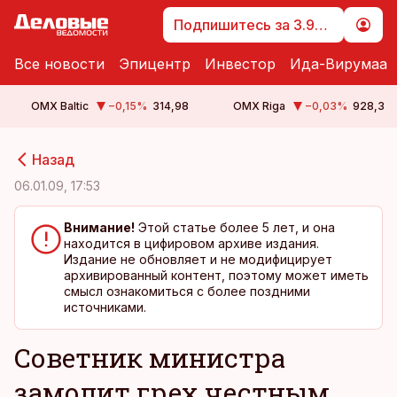
Подпишитесь за 3.99 €
Все новости
Эпицентр
Инвестор
Ида-Вирумаа
OMX Baltic
−0,15
%
314,98
OMX Riga
−0,03
%
928,3
cebook
cebook
Назад
Twitter)
Twitter)
06.01.09, 17:53
kedIn
kedIn
Внимание!
Этой статье более 5 лет, и она
находится в цифировом архиве издания.
ail
ail
Издание не обновляет и не модифицирует
архивированный контент, поэтому может иметь
k
k
смысл ознакомиться с более поздними
источниками.
Советник министра
замолит грех честным