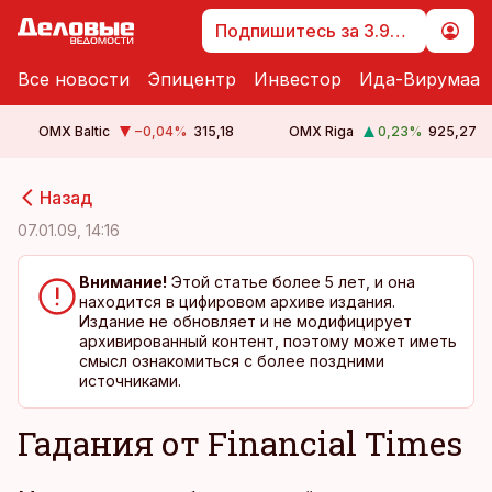
Подпишитесь за 3.99 €
Все новости
Эпицентр
Инвестор
Ида-Вирумаа
OMX Baltic
−0,04
%
315,18
OMX Riga
0,23
%
925,27
cebook
cebook
Назад
Twitter)
Twitter)
07.01.09, 14:16
kedIn
kedIn
Внимание!
Этой статье более 5 лет, и она
находится в цифировом архиве издания.
ail
ail
Издание не обновляет и не модифицирует
архивированный контент, поэтому может иметь
k
k
смысл ознакомиться с более поздними
источниками.
Гадания от Financial Times