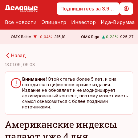
Подпишитесь за 3.99 €
Все новости
Эпицентр
Инвестор
Ида-Вирумаа
OMX Baltic
−0,04
%
315,18
OMX Riga
0,23
%
925,27
cebook
cebook
Назад
Twitter)
Twitter)
13.01.09, 09:08
kedIn
kedIn
Внимание!
Этой статье более 5 лет, и она
находится в цифировом архиве издания.
ail
ail
Издание не обновляет и не модифицирует
архивированный контент, поэтому может иметь
k
k
смысл ознакомиться с более поздними
источниками.
Американские индексы
падают уже 4 дня