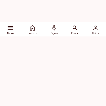
Меню
Новости
Радио
Поиск
Войти
Vana-Lõuna 39/1, 19094 Tallinn
(+372) 667 0111
dv@aripaev.ee
Подписаться
Об Äripäev
Реклама
Контакт