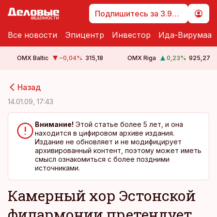
Подпишитесь за 3.99 €
Все новости
Эпицентр
Инвестор
Ида-Вирумаа
OMX Baltic
−0,04
%
315,18
OMX Riga
0,23
%
925,27
cebook
cebook
Назад
Twitter)
Twitter)
14.01.09, 17:43
kedIn
kedIn
Внимание!
Этой статье более 5 лет, и она
находится в цифировом архиве издания.
ail
ail
Издание не обновляет и не модифицирует
архивированный контент, поэтому может иметь
k
k
смысл ознакомиться с более поздними
источниками.
Камерный хор Эстонской
филармонии претендует