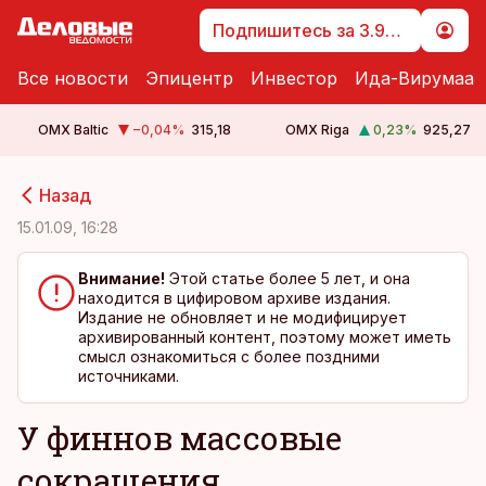
Подпишитесь за 3.99 €
Все новости
Эпицентр
Инвестор
Ида-Вирумаа
OMX Baltic
−0,04
%
315,18
OMX Riga
0,23
%
925,27
cebook
cebook
Назад
Twitter)
Twitter)
15.01.09, 16:28
kedIn
kedIn
Внимание!
Этой статье более 5 лет, и она
находится в цифировом архиве издания.
ail
ail
Издание не обновляет и не модифицирует
архивированный контент, поэтому может иметь
k
k
смысл ознакомиться с более поздними
источниками.
У финнов массовые
сокращения