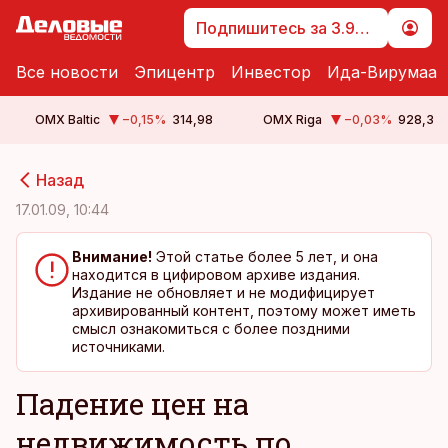
Подпишитесь за 3.99 €
Все новости
Эпицентр
Инвестор
Ида-Вирумаа
OMX Baltic
−0,15
%
314,98
OMX Riga
−0,03
%
928,3
cebook
cebook
Назад
Twitter)
Twitter)
17.01.09, 10:44
kedIn
kedIn
Внимание!
Этой статье более 5 лет, и она
находится в цифировом архиве издания.
ail
ail
Издание не обновляет и не модифицирует
архивированный контент, поэтому может иметь
k
k
смысл ознакомиться с более поздними
источниками.
Падение цен на
недвижимость по