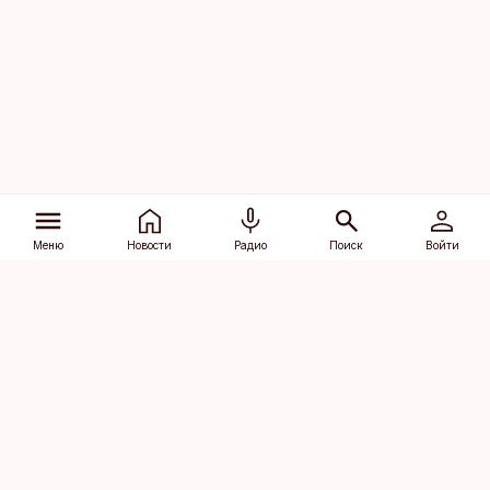
Меню
Новости
Радио
Поиск
Войти
Vana-Lõuna 39/1, 19094 Tallinn
(+372) 667 0111
dv@aripaev.ee