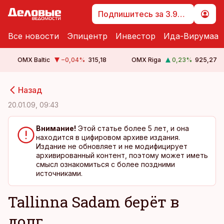
Подпишитесь за 3.99 €
Все новости
Эпицентр
Инвестор
Ида-Вирумаа
OMX Baltic
−0,04
%
315,18
OMX Riga
0,23
%
925,27
cebook
cebook
Назад
Twitter)
Twitter)
20.01.09, 09:43
kedIn
kedIn
Внимание!
Этой статье более 5 лет, и она
находится в цифировом архиве издания.
ail
ail
Издание не обновляет и не модифицирует
архивированный контент, поэтому может иметь
k
k
смысл ознакомиться с более поздними
источниками.
Tallinna Sadam берёт в
долг