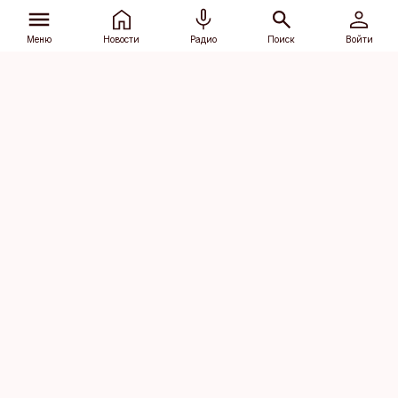
Меню
Новости
Радио
Поиск
Войти
Vana-Lõuna 39/1, 19094 Tallinn
(+372) 667 0111
dv@aripaev.ee
Подписаться
Об Äripäev
Реклама
Контакт
Права на
Кодекс журналистской
использование
этики
контента