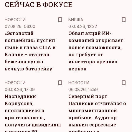
СЕЙЧАС В ФОКУСЕ
НОВОСТИ
БИРЖА
07.08.26, 06:00
07.08.26, 12:32
«Эстонский
Обвал акций ИИ-
волшебник» пустил
компаний открывает
пыль в глаза США и
новые возможности,
Канаде – стартап
но требует от
беженца сулил
инвестора крепких
вечную батарейку
нервов
НОВОСТИ
НОВОСТИ
06.08.26, 17:09
06.08.26, 15:59
Наследники
Северный порт
Корпусова,
Палдиски отчитался о
вложившиеся в
многомиллионной
криптовалюты,
прибыли. Аудитор
получили дивиденды
выявил серьезные
в размере 30
проблемы в