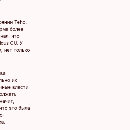
оянии Teho,
ирма более
нал, что
dus OU. У
, нет только
тва
льно их
чные власти
должать
начит,
что это была
о-
а.