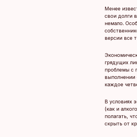
Менее извес
свои долги 
немало. Осо
собственник
версии все т
Экономическ
грядущих ли
проблемы с 
выполнении 
каждое четв
В условиях 
(как и алког
полагать, чт
скрыть от к