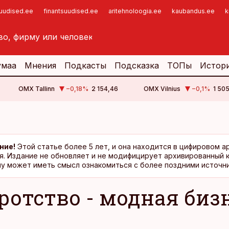
suudised.ee
finantsuudised.ee
aritehnoloogia.ee
kaubandus.ee
k
умаа
Мнения
Подкасты
Подсказка
ТОПы
Истор
OMX Tallinn
−0,18
%
2 154,46
OMX Vilnius
−0,1
%
1 505
ние!
Этой статье более 5 лет, и она находится в цифировом а
я. Издание не обновляет и не модифицирует архивированный 
у может иметь смысл ознакомиться с более поздними источни
ротство - модная биз