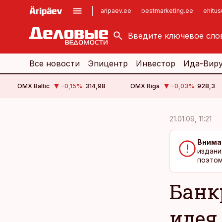
aripaev.ee
bestmarketing.ee
ehitu
kinnisvarauudised.ee
imelineajalugu.ee
logistikauudised.ee
imelineteadus.ee
Все новости
Эпицентр
Инвестор
Ида-Вир
OMX Baltic
−0,15
%
314,98
OMX Riga
−0,03
%
928,3
cebook
cebook
21.01.09, 11:21
Twitter)
Twitter)
Внима
kedIn
kedIn
издани
поэтом
ail
ail
Банк
k
k
идея