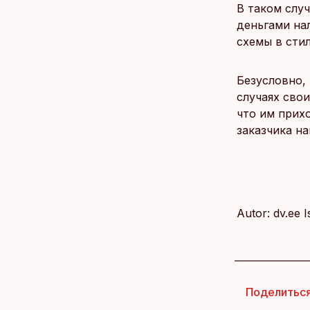
В таком случ
деньгами на
схемы в сти
Безусловно,
случаях сво
что им прих
заказчика на
Autor: dv.ee 
Поделитьс