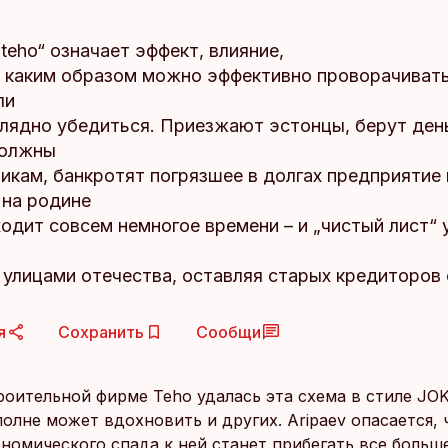
teho“ означает эффект, влияние,
м, каким образом можно эффективно проворачивать
ли
глядно убедиться. Приезжают эстонцы, берут день
должны
икам, банкротят погрязшее в долгах предприятие 
на родине
одит совсем немногое времени – и „чистый лист“
 улицами отечества, оставляя старых кредиторов 
я
Сохранить
Сообщи
оительной фирме Teho удалась эта схема в стиле JOK
олне может вдохновить и других. Aripaev опасается, 
ономического спада к ней станет прибегать все больш