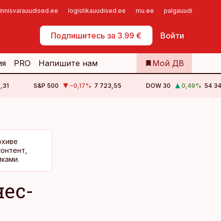
innisvarauudised.ee
logistikauudised.ee
mu.ee
palgauudised.ee
Самообслуживание
Подпишитесь за 3.99 €
Войти
ия
PRO
Напишите нам
Мой ДВ
,31
S&P 500
−0,17
%
7 723,55
DOW 30
0,49
%
54 34
рхиве
контент,
ками.
нес-