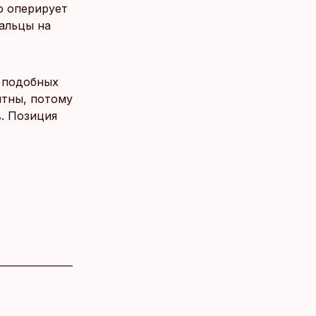
то оперирует
альцы на
в подобных
итны, потому
. Позиция