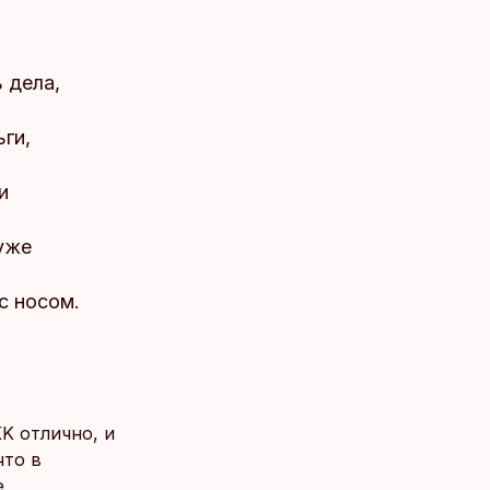
 дела,
ги,
и
 уже
с носом.
K отлично, и
что в
е