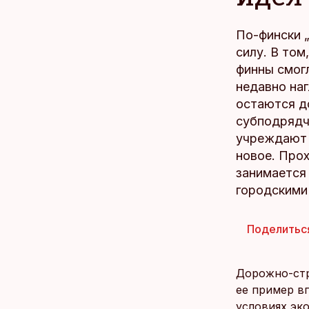
По-фински „
силу. В то
финны смог
недавно на
остаются 
субподрядч
учреждают 
новое. Прох
занимается
городскими
Поделитьс
Дорожно-стр
ее пример вп
условиях эк