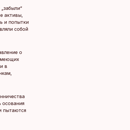
 „забыли“
е активы,
ь и попытки
вляли собой
авление о
 имеющих
и в
нкам,
енничества
ь осования
ки пытаются