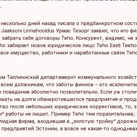
.
а несколько дней назад писала о предбанкротном сост
Jaaksoni Linnahooldus Урмас Теэорг заявил, что его ф
 забрать себе договоры Teho. Конкурент, видимо, не з
o забирает новое юридическое лицо Teho Eesti Teehol
 все имущество, работники и наработанные связи Teho
ом Таллиннский департамернт коммунального хозяйс
 всем должникам, что заботы финнов – это исключите
ое поведение абсолютно позволительно. Если уж столи
евать на долги обанкротившегося предприятия и про
тво после небольших юридических коррективов, то, з
и“ работы не лишит. Пример Teho тем поразительнее, 
олидная фирма, входившая в „золотую тройку“ дорожн
 предприятий Эстонии, а вовсе не какая-то однодневк