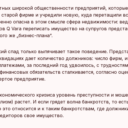
тных широкой общественности предприятий, которые
в старой фирме и учредили новую, куда перетащили вс
бенно опасна в этом смысле сфера недвижимости: вед
ов Q Vara переписать имущество на супругов предста
ого же „бизнес-плана“.
ий спад только выпячивает такое поведение. Предст
квидациях дает количество должников: число фирм,
платежами, за последний год удвоилось, с трудностям
финансовых обязательств сталкивается, согласно оце
ертое предприятие.
экономического кризиса уровень преступности и мош
олизм) растет. И если грядет волна банкротств, то ест
о это относится и к таким банкротствам, где должни
редиторов свое имущество.