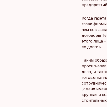
предприятий
Когда газет
глава фирмы 
чем согласна
договоры Teh
этого лица –
ее долгов.
Таким образ
просигналил
дело, и так
готовы напл
сотрудничес
„смена имен
крупная и с
стоительных