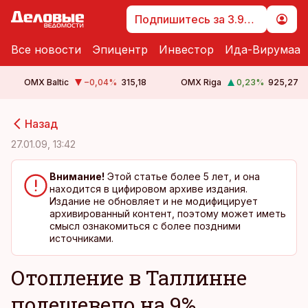
Подпишитесь за 3.99 €
Все новости
Эпицентр
Инвестор
Ида-Вирумаа
OMX Baltic
−0,04
%
315,18
OMX Riga
0,23
%
925,27
cebook
cebook
Назад
Twitter)
Twitter)
27.01.09, 13:42
kedIn
kedIn
Внимание!
Этой статье более 5 лет, и она
находится в цифировом архиве издания.
ail
ail
Издание не обновляет и не модифицирует
архивированный контент, поэтому может иметь
k
k
смысл ознакомиться с более поздними
источниками.
Отопление в Таллинне
подешевело на 9%