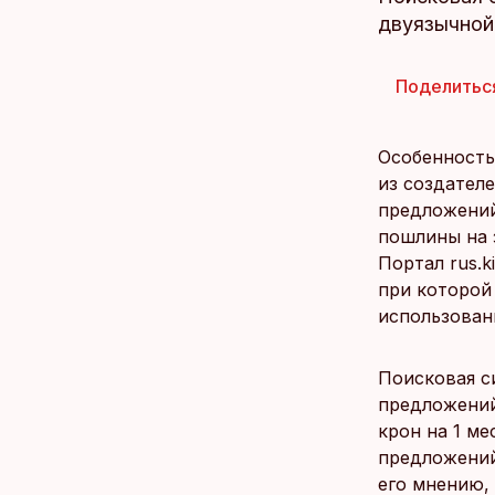
двуязычной
Поделитьс
Особенность
из создател
предложений
пошлины на з
Портал rus.k
при которой
использован
Поисковая с
предложений
крон на 1 ме
предложений,
его мнению,