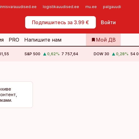
innisvarauudised.ee
logistikauudised.ee
mu.ee
palgauudised.ee
Самообслуживание
Подпишитесь за 3.99 €
Войти
ия
PRO
Напишите нам
Мой ДВ
01,55
S&P 500
0,62
%
7 757,64
DOW 30
0,28
%
54 0
рхиве
контент,
ками.