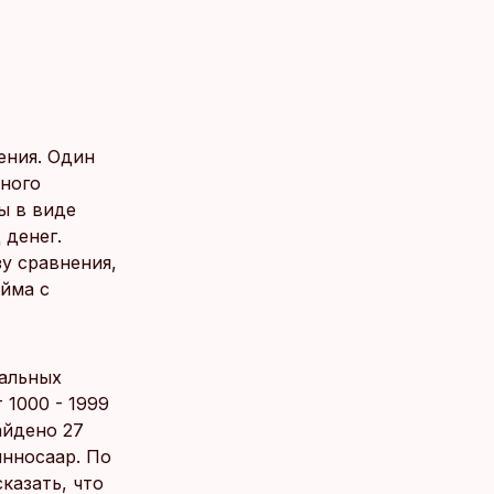
ения. Один
Много
ы в виде
 денег.
зу сравнения,
айма с
еальных
 1000 - 1999
найдено 27
инносаар. По
казать, что