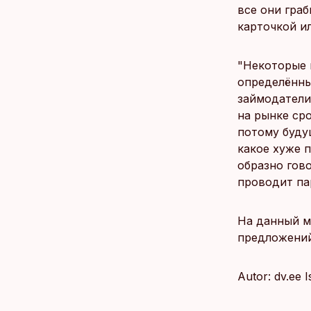
все они гра
карточкой ил
"Некоторые 
определённы
займодатели
на рынке ср
потому буду
какое хуже п
образно гово
проводит па
На данный мо
предложений
Autor: dv.ee 