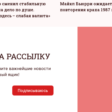
 сменил стабильную
Майкл Бьюрри ожидае
а дело по душе.
повторения краха 1987 
здесь – слабая валюта»
А РАССЫЛКУ
чите важнейшие новости
вый ящик!
Подписываюсь