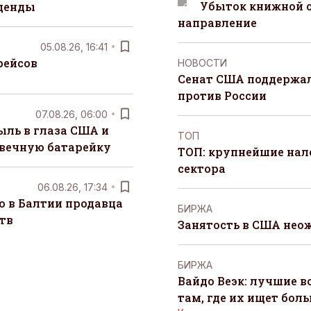
Убыток книжной с
денды
направление
05.08.26, 16:41
рейсов
НОВОСТИ
Сенат США поддержал
против России
07.08.26, 06:00
ыль в глаза США и
ТОП
 вечную батарейку
ТОП: крупнейшие на
сектора
06.08.26, 17:34
о в Балтии продавца
БИРЖА
тв
Занятость в США нео
БИРЖА
Вайдо Веэк: лучшие в
там, где их ищет бол