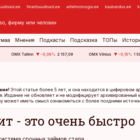
suudised.ee
finantsuudised.ee
aritehnoloogia.ee
kaubandus.ee
k
умаа
Мнения
Подкасты
Подсказка
ТОПы
Истор
OMX Tallinn
−0,06
%
2 157,09
OMX Vilnius
−0,16
%
1 5
ние!
Этой статье более 5 лет, и она находится в цифировом а
я. Издание не обновляет и не модифицирует архивированный 
у может иметь смысл ознакомиться с более поздними источни
ит - это очень быстро
система срочных займов стала