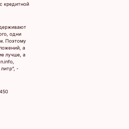
 с кредитной
удерживают
ого, одни
ам. Поэтому
ложений, а
е лучше, а
.info,
литр”, -
 450