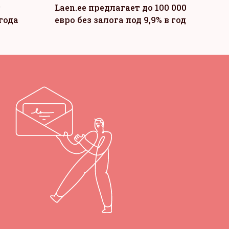
т
Laen.ee предлагает до 100 000
года
евро без залога под 9,9% в год