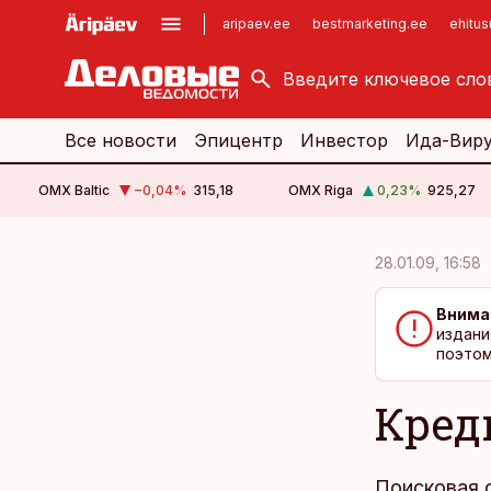
aripaev.ee
bestmarketing.ee
ehitu
kinnisvarauudised.ee
imelineajalugu.ee
logistikauudised.ee
imelineteadus.ee
Все новости
Эпицентр
Инвестор
Ида-Вир
OMX Baltic
−0,04
%
315,18
OMX Riga
0,23
%
925,27
cebook
cebook
28.01.09, 16:58
Twitter)
Twitter)
Внима
kedIn
kedIn
издани
поэтом
ail
ail
Кред
k
k
Поисковая 