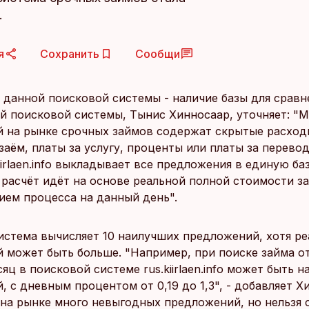
.
я
Сохранить
Сообщи
 данной поисковой системы - наличие базы для сравн
ей поисковой системы, Тынис Хинносаар, уточняет: "
 на рынке срочных займов содержат скрытые расход
аём, платы за услугу, проценты или платы за перевод
iirlaen.info выкладывает все предложения в единую ба
 расчёт идёт на основе реальной полной стоимости з
ием процесса на данный день".
истема вычисляет 10 наилучших предложений, хотя р
 может быть больше. "Например, при поиске займа от
сяц в поисковой системе rus.kiirlaen.info может быть 
 с дневным процентом от 0,19 до 1,3", - добавляет Х
 на рынке много невыгодных предложений, но нельзя с