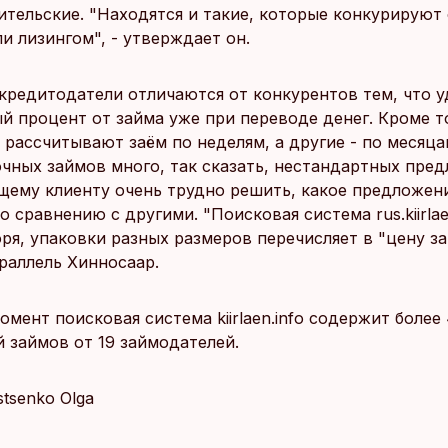
бительские. "Находятся и такие, которые конкурируют
и лизингом", - утверждает он.
кредитодатели отличаются от конкурентов тем, что 
й процент от займа уже при переводе денег. Кроме т
 рассчитывают заём по неделям, а другие - по месяц
очных займов много, так сказать, нестандартных пред
щему клиенту очень трудно решить, какое предложени
о сравнению с другими. "Поисковая система rus.kiirlaen
ря, упаковки разных размеров перечисляет в "цену за 
раллель Хинносаар.
мент поисковая система kiirlaen.info содержит более
 займов от 19 займодателей.
Istsenko Olga