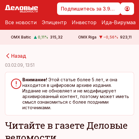
Подпишитесь за 3.99 €
Все новости
Эпицентр
Инвестор
Ида-Вирумаа
OMX Baltic
0,11
%
315,32
OMX Riga
−0,56
%
923,11
cebook
cebook
Назад
Twitter)
Twitter)
03.02.09, 13:51
kedIn
kedIn
Внимание!
Этой статье более 5 лет, и она
находится в цифировом архиве издания.
ail
ail
Издание не обновляет и не модифицирует
архивированный контент, поэтому может иметь
k
k
смысл ознакомиться с более поздними
источниками.
Читайте в газете Деловые
ведомости