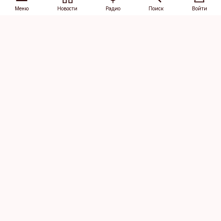
Меню
Новости
Радио
Поиск
Войти
Vana-Lõuna 39/1, 19094 Tallinn
(+372) 667 0111
dv@aripaev.ee
Подписаться
Об Äripäev
Реклама
Контакт
Права на
Кодекс журналистской
использование
этики
контента
Общие условия
Политика
конфиденциальности