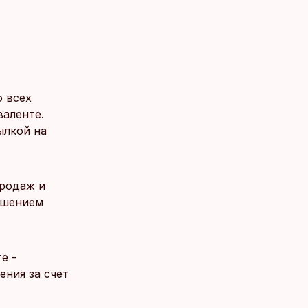
 всех
валенте.
ылкой на
продаж и
дшением
е -
ения за счет