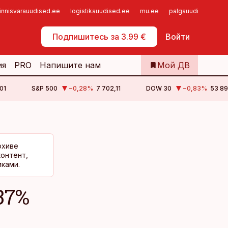
innisvarauudised.ee
logistikauudised.ee
mu.ee
palgauudised.ee
Самообслуживание
Подпишитесь за 3.99 €
Войти
ия
PRO
Напишите нам
Мой ДВ
01
S&P 500
−0,28
%
7 702,11
DOW 30
−0,83
%
53 89
рхиве
контент,
ками.
37%