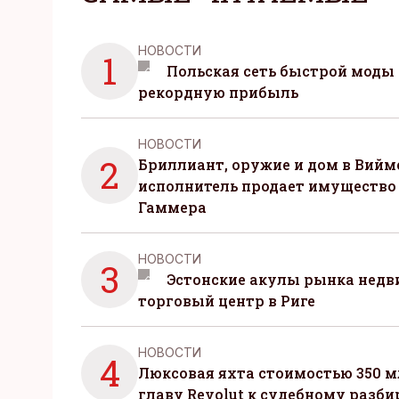
НОВОСТИ
1
Польская сеть быстрой моды 
рекордную прибыль
НОВОСТИ
2
Бриллиант, оружие и дом в Вийм
исполнитель продает имущество
Гаммера
НОВОСТИ
3
Эстонские акулы рынка нед
торговый центр в Риге
НОВОСТИ
4
Люксовая яхта стоимостью 350 м
главу Revolut к судебному разби