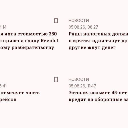
НОВОСТИ
4:14
05.08.26, 08:27
я яхта стоимостью 350
Ряды налоговых долж
о привела главу Revolut
ширятся: одни тянут вр
ному разбирательству
другие ждут денег
НОВОСТИ
6:41
05.08.26, 11:47
c отменяет часть
Эстония возьмет 45-ле
рейсов
кредит на оборонные з