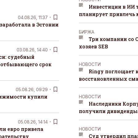
Инвестиции в ИИ 
планирует привлечь
04.08.26, 11:37
заработала в Эстонии
БИРЖА
Три компании со 
хозяев SEB
03.08.26, 14:40
си: судебный
 отбывающего срок
НОВОСТИ
Ringy поглощает 
восстановленных сма
05.08.26, 09:29
вижимости купили
НОВОСТИ
Наследники Корпу
получили дивиденды 
05.08.26, 14:14
лн евро привела
НОВОСТИ
Суд утвердил пла
рательству