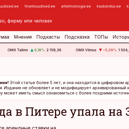
suudised.ee
finantsuudised.ee
aritehnoloogia.ee
kaubandus.ee
k
умаа
Мнения
Подкасты
Подсказка
ТОПы
Истор
OMX Tallinn
0,18
%
2 158,36
OMX Vilnius
−0,09
%
1 504,
ние!
Этой статье более 5 лет, и она находится в цифировом а
я. Издание не обновляет и не модифицирует архивированный 
у может иметь смысл ознакомиться с более поздними источни
да в Питере упала на 
ге арендные ставки на