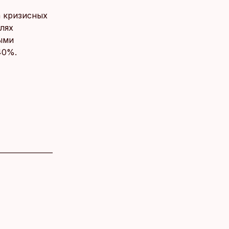
а кризисных
блях
ными
40%.