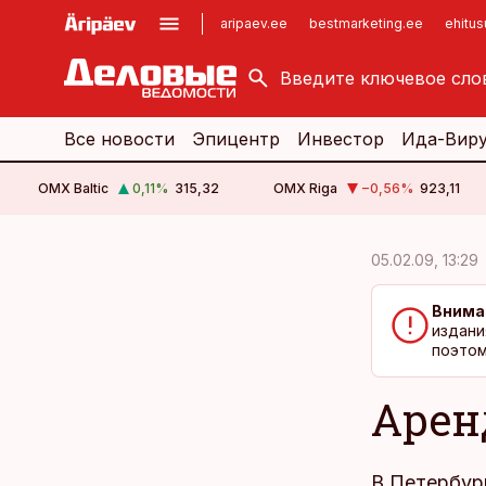
aripaev.ee
bestmarketing.ee
ehitu
kinnisvarauudised.ee
imelineajalugu.ee
logistikauudised.ee
imelineteadus.ee
Все новости
Эпицентр
Инвестор
Ида-Вир
OMX Baltic
0,11
%
315,32
OMX Riga
−0,56
%
923,11
cebook
cebook
05.02.09, 13:29
Twitter)
Twitter)
Внима
kedIn
kedIn
издани
поэтом
ail
ail
Арен
k
k
В Петербур