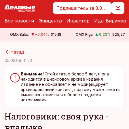
Подпишитесь за 3.99 €
Все новости
Эпицентр
Инвестор
Ида-Вирумаа
OMX Baltic
−0,04
%
315,18
OMX Riga
0,23
%
925,27
cebook
cebook
Назад
Twitter)
Twitter)
05.02.09, 11:23
kedIn
kedIn
Внимание!
Этой статье более 5 лет, и она
находится в цифировом архиве издания.
ail
ail
Издание не обновляет и не модифицирует
архивированный контент, поэтому может иметь
k
k
смысл ознакомиться с более поздними
источниками.
Налоговики: своя рука -
владыка