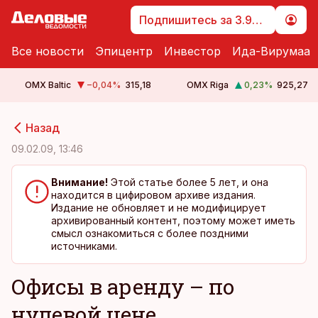
Подпишитесь за 3.99 €
Все новости
Эпицентр
Инвестор
Ида-Вирумаа
OMX Baltic
−0,04
%
315,18
OMX Riga
0,23
%
925,27
cebook
cebook
Назад
Twitter)
Twitter)
09.02.09, 13:46
kedIn
kedIn
Внимание!
Этой статье более 5 лет, и она
находится в цифировом архиве издания.
ail
ail
Издание не обновляет и не модифицирует
архивированный контент, поэтому может иметь
k
k
смысл ознакомиться с более поздними
источниками.
Офисы в аренду – по
нулевой цене