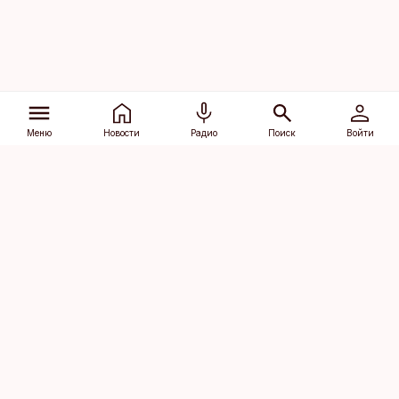
Меню
Новости
Радио
Поиск
Войти
Vana-Lõuna 39/1, 19094 Tallinn
(+372) 667 0111
dv@aripaev.ee
Подписаться
Об Äripäev
Реклама
Контакт