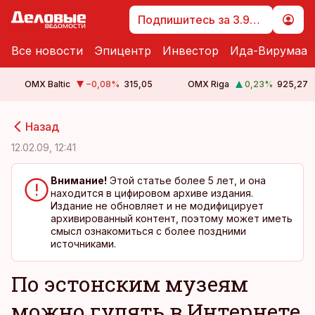
Подпишитесь за 3.99 €
Все новости
Эпицентр
Инвестор
Ида-Вирумаа
OMX Baltic
−0,08
%
315,05
OMX Riga
0,23
%
925,27
cebook
cebook
Назад
Twitter)
Twitter)
12.02.09, 12:41
kedIn
kedIn
Внимание!
Этой статье более 5 лет, и она
находится в цифировом архиве издания.
ail
ail
Издание не обновляет и не модифицирует
архивированный контент, поэтому может иметь
k
k
смысл ознакомиться с более поздними
источниками.
По эстонским музеям
можно гулять в Интернете