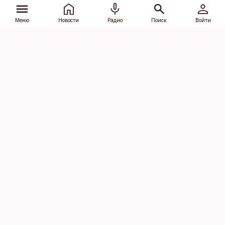
Меню
Новости
Радио
Поиск
Войти
Vana-Lõuna 39/1, 19094 Tallinn
(+372) 667 0111
dv@aripaev.ee
Подписаться
Об Äripäev
Реклама
Контакт
Права на
Кодекс журналистской
использование
этики
контента
Общие условия
Политика