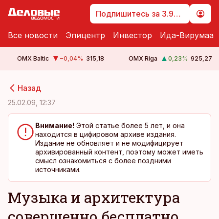
Подпишитесь за 3.99 €
Все новости
Эпицентр
Инвестор
Ида-Вирумаа
OMX Baltic
−0,04
%
315,18
OMX Riga
0,23
%
925,27
cebook
cebook
Назад
Twitter)
Twitter)
25.02.09, 12:37
kedIn
kedIn
Внимание!
Этой статье более 5 лет, и она
находится в цифировом архиве издания.
ail
ail
Издание не обновляет и не модифицирует
архивированный контент, поэтому может иметь
k
k
смысл ознакомиться с более поздними
источниками.
Музыка и архитектура
совершенно бесплатно