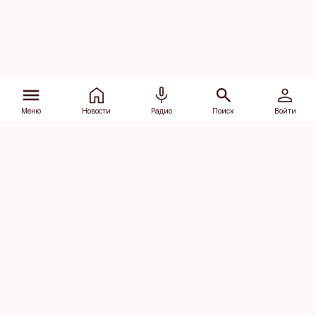
Меню
Новости
Радио
Поиск
Войти
Vana-Lõuna 39/1, 19094 Tallinn
(+372) 667 0111
dv@aripaev.ee
Подписаться
Об Äripäev
Реклама
Контакт