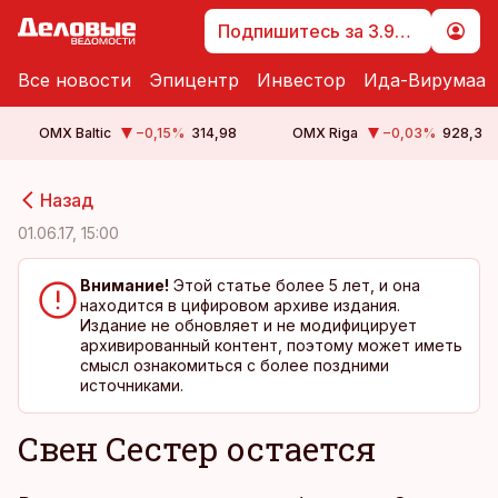
Подпишитесь за 3.99 €
Все новости
Эпицентр
Инвестор
Ида-Вирумаа
OMX Baltic
−0,15
%
314,98
OMX Riga
−0,03
%
928,3
cebook
cebook
Назад
Twitter)
Twitter)
01.06.17, 15:00
kedIn
kedIn
Внимание!
Этой статье более 5 лет, и она
находится в цифировом архиве издания.
ail
ail
Издание не обновляет и не модифицирует
архивированный контент, поэтому может иметь
k
k
смысл ознакомиться с более поздними
источниками.
Свен Сестер остается