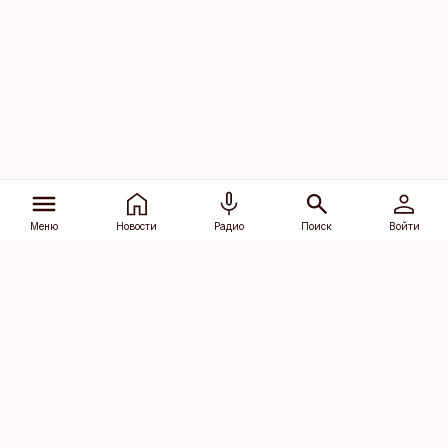
Меню
Новости
Радио
Поиск
Войти
Vana-Lõuna 39/1, 19094 Tallinn
(+372) 667 0111
dv@aripaev.ee