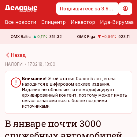
Подпишитесь за 3.99 €
Все новости
Эпицентр
Инвестор
Ида-Вирумаа
OMX Baltic
0,11
%
315,32
OMX Riga
−0,56
%
923,11
cebook
cebook
Назад
Twitter)
Twitter)
НАЛОГИ
17.02.18, 13:00
kedIn
kedIn
Внимание!
Этой статье более 5 лет, и она
находится в цифировом архиве издания.
ail
ail
Издание не обновляет и не модифицирует
архивированный контент, поэтому может иметь
k
k
смысл ознакомиться с более поздними
источниками.
В январе почти 3000
служебных автомобилей