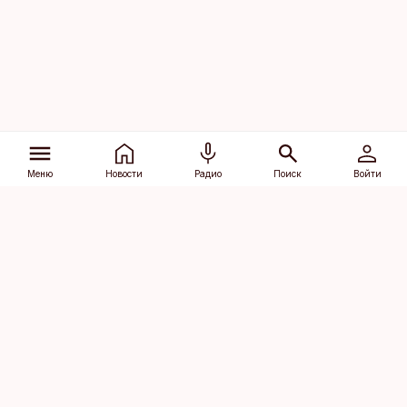
Меню
Новости
Радио
Поиск
Войти
Vana-Lõuna 39/1, 19094 Tallinn
(+372) 667 0111
dv@aripaev.ee
Подписаться
Об Äripäev