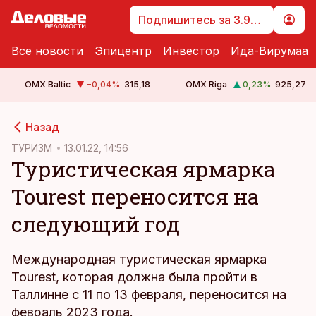
Подпишитесь за 3.99 €
Все новости
Эпицентр
Инвестор
Ида-Вирумаа
OMX Baltic
−0,04
%
315,18
OMX Riga
0,23
%
925,27
cebook
cebook
Назад
Twitter)
Twitter)
ТУРИЗМ
13.01.22, 14:56
Туристическая ярмарка
kedIn
kedIn
Tourest переносится на
ail
ail
следующий год
k
k
Международная туристическая ярмарка
Tourest, которая должна была пройти в
Таллинне с 11 по 13 февраля, переносится на
февраль 2023 года.