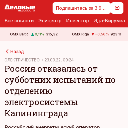
Подпишитесь за 3.99 €
Все новости
Эпицентр
Инвестор
Ида-Вирумаа
OMX Baltic
0,11
%
315,32
OMX Riga
−0,56
%
923,11
cebook
Назад
Twitter)
ЭЛЕКТРИЧЕСТВО
23.09.22, 09:24
Россия отказалась от
kedIn
субботних испытаний по
ail
отделению
k
электросистемы
Калининграда
Российский энергетический оператор