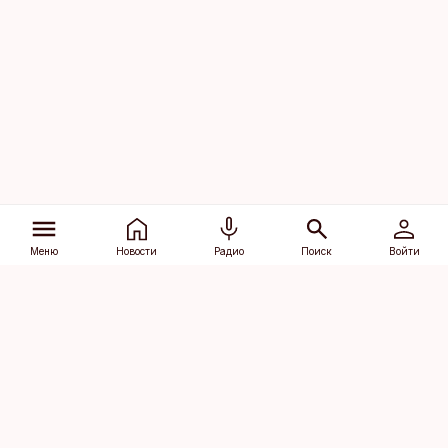
Меню
Новости
Радио
Поиск
Войти
Vana-Lõuna 39/1, 19094 Tallinn
(+372) 667 0111
dv@aripaev.ee