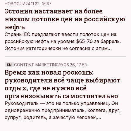
не примет это решение.
НОВОСТИ
24.11.22, 15:37
Эстония настаивает на более
низком потолке цен на российскую
нефть
Страны ЕС предлагают ввести полоток цен на
российскую нефть на уровне $65-70 за баррель.
Эстония категорически не согласна с этим
предложением и готова при необходимости
воспользоваться правом вето.
CONTENT MARKETING
19.06.26, 17:58
KM
Время как новая роскошь:
руководители всё чаще выбирают
отдых, где не нужно всё
организовывать самостоятельно
Руководитель — это не только управленец. Он
одновременно предприниматель, коллега, друг,
супруг, родитель, а зачастую человек,
совмещающий еще множество других ролей.