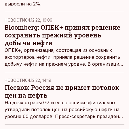
выросли на 2%.
НОВОСТИ
04.12.22, 16:09
Bloomberg: ОПЕК+ принял решение
сохранить прежний уровень
добычи нефти
ОПЕК+, организация, состоящая из основных
экспортеров нефти, приняла решение сохранить
добычу нефти на прежнем уровне. В организации
хотят взять паузу и тщательно проанализировать
происходящее на мировом рынке, который
НОВОСТИ
04.12.22, 14:19
находится в неопределенности из-за ограничений
Песков: Россия не примет потолок
в Китае и потолка на российскую нефть, пишет
цен на нефть
Bloomberg
.
На днях страны G7 и ее союзники официально
утвердили потолок цен на российскую нефть на
уровне 60 долларов. Пресс-секретарь президента
РФ Дмитрий Песков в ответ заявил, что Россия