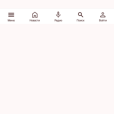
Меню
Новости
Радио
Поиск
Войти
Vana-Lõuna 39/1, 19094 Tallinn
(+372) 667 0111
dv@aripaev.ee
Подписаться
Об Äripäev
Реклама
Контакт
Права на
Кодекс журналистской
использование
этики