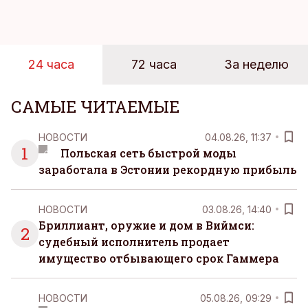
Рабочие дни наполнены решениями,
ответственностью, встречами и бесконечным
потоком информации, и даже в свободное время
эти роли часто продолжают сопровождать
24 часа
72 часа
За неделю
человека. Поэтому от отдыха все чаще ждут не
множества занятий или вариантов выбора. Все
чаще люди ищут возможность просто быть здесь
САМЫЕ ЧИТАЕМЫЕ
и сейчас — без необходимости все
организовывать, планировать и за все отвечать
НОВОСТИ
04.08.26, 11:37
самостоятельно.
1
Польская сеть быстрой моды
заработала в Эстонии рекордную прибыль
НОВОСТИ
03.08.26, 14:40
Бриллиант, оружие и дом в Виймси:
2
судебный исполнитель продает
имущество отбывающего срок Гаммера
НОВОСТИ
05.08.26, 09:29