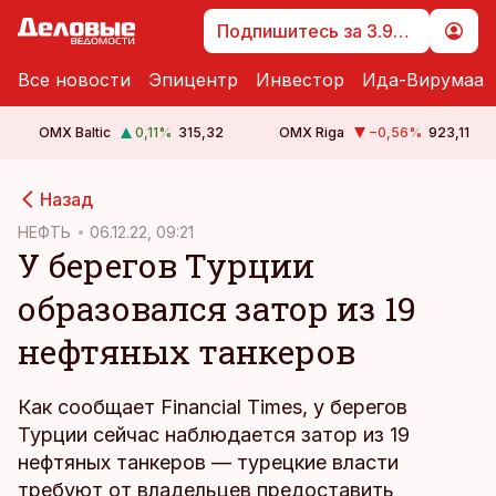
Подпишитесь за 3.99 €
Все новости
Эпицентр
Инвестор
Ида-Вирумаа
OMX Baltic
0,11
%
315,32
OMX Riga
−0,56
%
923,11
cebook
Назад
Twitter)
НЕФТЬ
06.12.22, 09:21
У берегов Турции
kedIn
образовался затор из 19
ail
нефтяных танкеров
k
Как сообщает Financial Times, у берегов
Турции сейчас наблюдается затор из 19
нефтяных танкеров — турецкие власти
требуют от владельцев предоставить