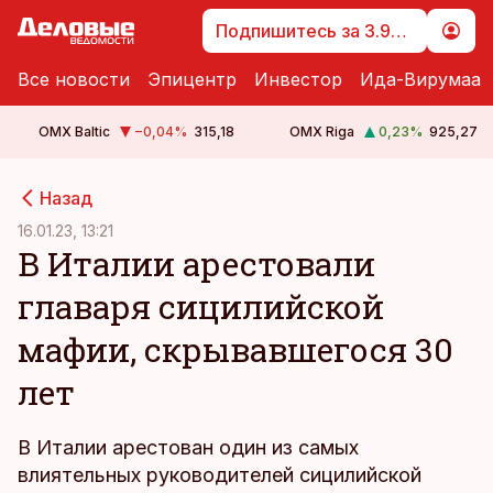
Подпишитесь за 3.99 €
Все новости
Эпицентр
Инвестор
Ида-Вирумаа
OMX Baltic
−0,04
%
315,18
OMX Riga
0,23
%
925,27
cebook
cebook
Назад
Twitter)
Twitter)
16.01.23, 13:21
В Италии арестовали
kedIn
kedIn
главаря сицилийской
ail
ail
мафии, скрывавшегося 30
k
k
лет
В Италии арестован один из самых
влиятельных руководителей сицилийской