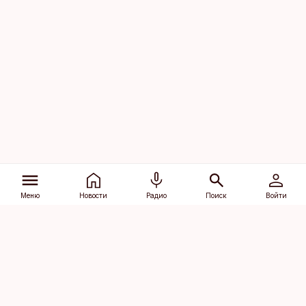
Меню
Новости
Радио
Поиск
Войти
Vana-Lõuna 39/1, 19094 Tallinn