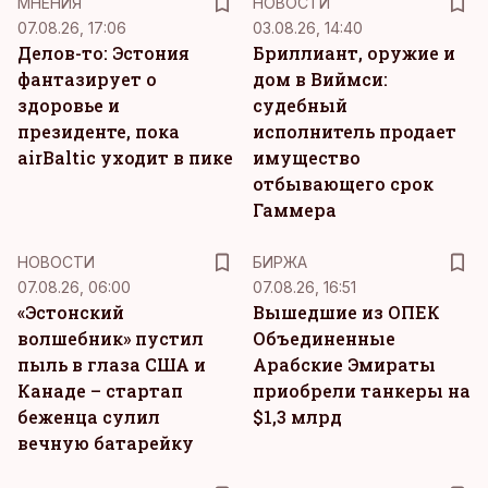
MНЕНИЯ
НОВОСТИ
07.08.26, 17:06
03.08.26, 14:40
Делов-то: Эстония
Бриллиант, оружие и
фантазирует о
дом в Виймси:
здоровье и
судебный
президенте, пока
исполнитель продает
airBaltic уходит в пике
имущество
отбывающего срок
Гаммера
НОВОСТИ
БИРЖА
07.08.26, 06:00
07.08.26, 16:51
«Эстонский
Вышедшие из ОПЕК
волшебник» пустил
Объединенные
пыль в глаза США и
Арабские Эмираты
Канаде – стартап
приобрели танкеры на
беженца сулил
$1,3 млрд
вечную батарейку
KM