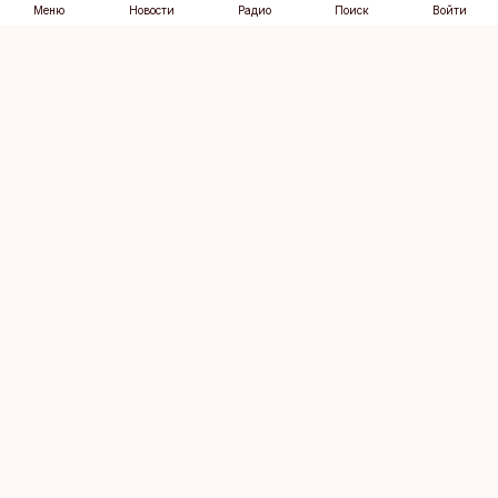
Меню
Новости
Радио
Поиск
Войти
Vana-Lõuna 39/1, 19094 Tallinn
(+372) 667 0111
dv@aripaev.ee
Подписаться
Об Äripäev
Реклама
Контакт
Права на
Кодекс журналистской
использование
этики
контента
Общие условия
Политика
конфиденциальности