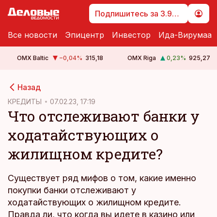
Подпишитесь за 3.99 €
Все новости
Эпицентр
Инвестор
Ида-Вирумаа
OMX Baltic
−0,04
%
315,18
OMX Riga
0,23
%
925,27
cebook
Назад
Twitter)
КРЕДИТЫ
07.02.23, 17:19
Что отслеживают банки у
kedIn
ходатайствующих о
ail
жилищном кредите?
k
Существует ряд мифов о том, какие именно
покупки банки отслеживают у
ходатайствующих о жилищном кредите.
Правда ли, что когда вы идете в казино или