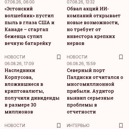
07.08.26, 06:00
07.08.26, 12:32
«Эстонский
Обвал акций ИИ-
волшебник» пустил
компаний открывает
пыль в глаза США и
новые возможности,
Канаде – стартап
но требует от
беженца сулил
инвестора крепких
вечную батарейку
нервов
НОВОСТИ
НОВОСТИ
06.08.26, 17:09
06.08.26, 15:59
Наследники
Северный порт
Корпусова,
Палдиски отчитался о
вложившиеся в
многомиллионной
криптовалюты,
прибыли. Аудитор
получили дивиденды
выявил серьезные
в размере 30
проблемы в
миллионов
отчетности
НОВОСТИ
ИНТЕРВЬЮ