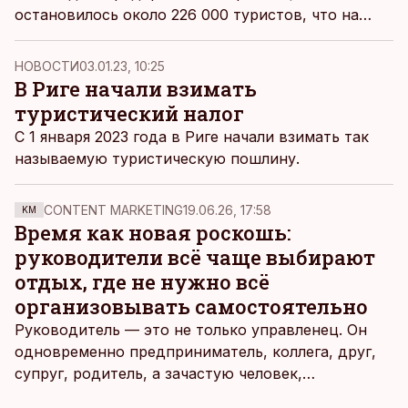
остановилось около 226 000 туристов, что на
35% больше, чем в ноябре 2021 года. Увеличилась
численность как зарубежных, так и местных
НОВОСТИ
03.01.23, 10:25
туристов.
В Риге начали взимать
туристический налог
С 1 января 2023 года в Риге начали взимать так
называемую туристическую пошлину.
CONTENT MARKETING
19.06.26, 17:58
KM
Время как новая роскошь:
руководители всё чаще выбирают
отдых, где не нужно всё
организовывать самостоятельно
Руководитель — это не только управленец. Он
одновременно предприниматель, коллега, друг,
супруг, родитель, а зачастую человек,
совмещающий еще множество других ролей.