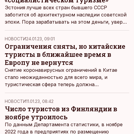
Эстония лучше всех стран бывшего СССР
заботится об архитектурном наследии советской
эпохи. Пора зарабатывать на этом деньги, уверен
журналист Алексей Шишкин.
НОВОСТИ
24.01.23, 09:01
Ограничения сняты, но китайские
туристы в ближайшее время в
Европу не вернутся
Снятие коронавирусных ограничений в Китае
стало неожиданностью для всего мира, и
туристическая сфера теперь должна
адаптироваться к новой реальности, однако
полчищ китайских туристов в Европе по-
НОВОСТИ
11.01.23, 08:42
прежнему не видно.
Число туристов из Финляндии в
ноябре утроилось
По данным Департамента статистики, в ноябре
2022 года в предприятиях по размещению