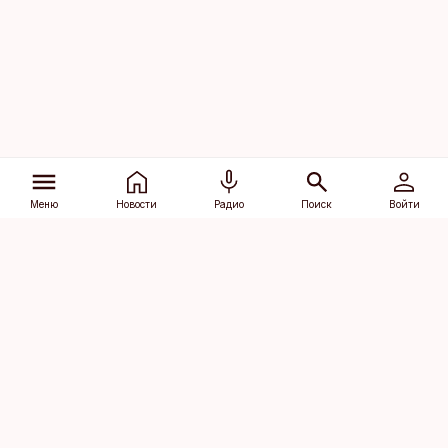
Меню
Новости
Радио
Поиск
Войти
Vana-Lõuna 39/1, 19094 Tallinn
(+372) 667 0111
dv@aripaev.ee