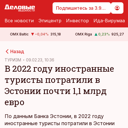
Подпишитесь за 3.99 €
Все новости
Эпицентр
Инвестор
Ида-Вирумаа
OMX Baltic
−0,04
%
315,18
OMX Riga
0,23
%
925,27
cebook
Назад
Twitter)
ТУРИЗМ
09.02.23, 10:36
В 2022 году иностранные
kedIn
туристы потратили в
ail
Эстонии почти 1,1 млрд
k
евро
По данным Банка Эстонии, в 2022 году
иностранные туристы потратили в Эстонии