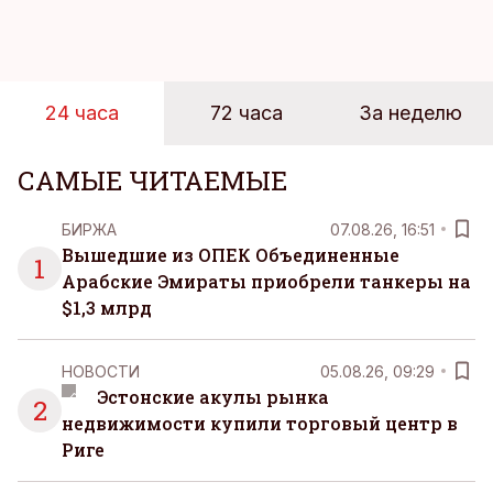
Рабочие дни наполнены решениями,
ответственностью, встречами и бесконечным
потоком информации, и даже в свободное время
эти роли часто продолжают сопровождать
24 часа
72 часа
За неделю
человека. Поэтому от отдыха все чаще ждут не
множества занятий или вариантов выбора. Все
чаще люди ищут возможность просто быть здесь
САМЫЕ ЧИТАЕМЫЕ
и сейчас — без необходимости все
организовывать, планировать и за все отвечать
БИРЖА
07.08.26, 16:51
самостоятельно.
Вышедшие из ОПЕК Объединенные
1
Арабские Эмираты приобрели танкеры на
$1,3 млрд
НОВОСТИ
05.08.26, 09:29
Эстонские акулы рынка
2
недвижимости купили торговый центр в
Риге