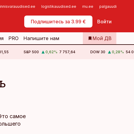
innisvarauudised.ee
logistikauudised.ee
mu.ee
palgauudised.ee
Самообслуживание
Подпишитесь за 3.99 €
Войти
ия
PRO
Напишите нам
Мой ДВ
01,55
S&P 500
0,62
%
7 757,64
DOW 30
0,28
%
54 0
ь
Это самое
большего