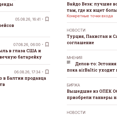
Вайдо Веэк: лучшие в
денды
там, где их ищет бол
Конкретные точки входа
05.08.26, 16:41
рейсов
НОВОСТИ
Турция, Пакистан и 
соглашение
07.08.26, 06:00
ыль в глаза США и
 вечную батарейку
MНЕНИЯ
Делов-то: Эстония
пока airBaltic уходит 
06.08.26, 17:34
о в Балтии продавца
тв
БИРЖА
Вышедшие из ОПЕК О
приобрели танкеры на
НОВОСТИ