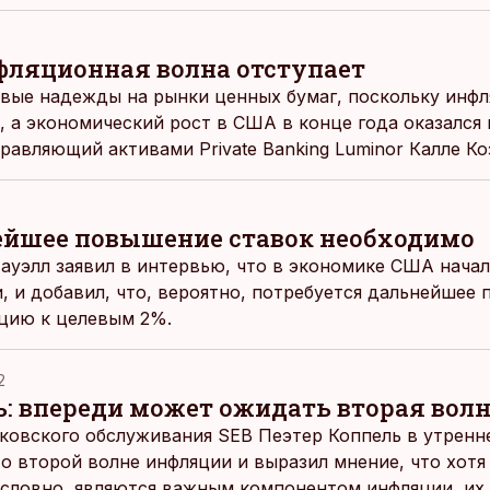
нфляционная волна отступает
вые надежды на рынки ценных бумаг, поскольку инф
, а экономический рост в США в конце года оказался
равляющий активами Private Banking Luminor Калле Ко
ейшее повышение ставок необходимо
уэлл заявил в интервью, что в экономике США начал
, и добавил, что, вероятно, потребуется дальнейшее
цию к целевым 2%.
2
ь: впереди может ожидать вторая вол
нковского обслуживания SEB Пеэтер Коппель в утрен
 о второй волне инфляции и выразил мнение, что хотя
условно, являются важным компонентом инфляции, их 