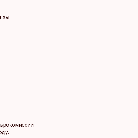
и вы
 Еврокомиссии
оду.