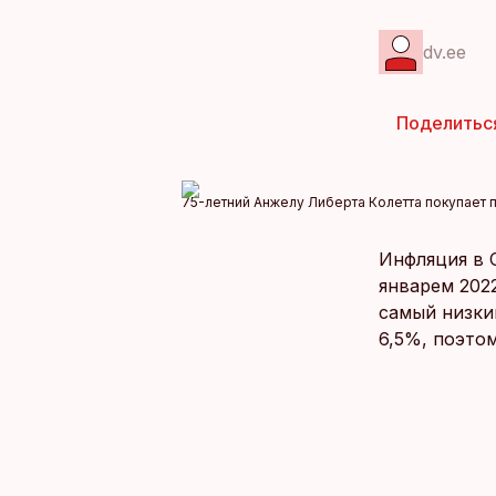
dv.ee
Поделитьс
75-летний Анжелу Либерта Колетта покупает п
Инфляция в 
январем 202
самый низкий
6,5%, поэто