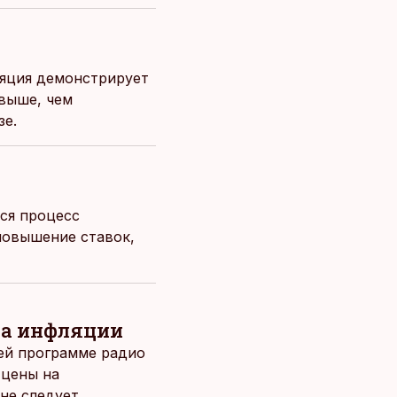
ляция демонстрирует
 выше, чем
зе.
ся процесс
 повышение ставок,
на инфляции
ней программе радио
 цены на
не следует