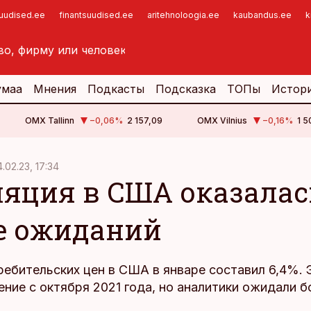
suudised.ee
finantsuudised.ee
aritehnoloogia.ee
kaubandus.ee
k
умаа
Мнения
Подкасты
Подсказка
ТОПы
Истор
OMX Tallinn
−0,06
%
2 157,09
OMX Vilnius
−0,16
%
1 5
4.02.23, 17:34
яция в США оказалас
 ожиданий
ребительских цен в США в январе составил 6,4%. 
ение с октября 2021 года, но аналитики ожидали 