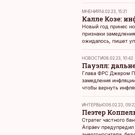
MНЕНИЯ
14.02.23, 15:21
Калле Козе: и
Новый год принес но
признаки замедления
ожидалось, пишет уп
НОВОСТИ
08.02.23, 10:42
Пауэлл: дальн
Глава ФРС Джером Па
замедления инфляции
чтобы вернуть инфля
ИНТЕРВЬЮ
06.02.23, 09:2
Пеэтер Коппел
Стратег частного ба
Äripäev предупредил
энергоносители, без