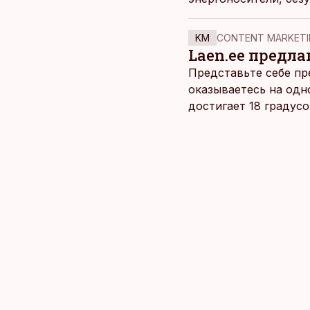
рассматривать как п
KM
CONTENT MARKETI
Laen.ee предлаг
Представьте себе пр
оказываетесь на одн
достигает 18 градус
берет, и без долгих 