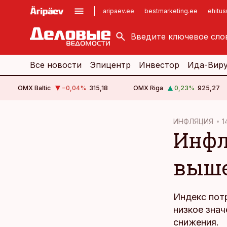
aripaev.ee
bestmarketing.ee
ehitu
kinnisvarauudised.ee
imelineajalugu.ee
logistikauudised.ee
imelineteadus.ee
Все новости
Эпицентр
Инвестор
Ида-Вир
OMX Baltic
−0,04
%
315,18
OMX Riga
0,23
%
925,27
cebook
ИНФЛЯЦИЯ
1
Инфл
Twitter)
kedIn
выше
ail
k
Индекс пот
низкое знач
снижения.