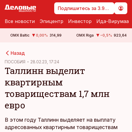
Подпишитесь за 3.99 €
Все новости
Эпицентр
Инвестор
Ида-Вирумаа
OMX Baltic
0,00
%
314,99
OMX Riga
−0,5
%
923,64
cebook
Назад
Twitter)
ПОСОБИЯ
28.02.23, 17:24
Таллинн выделит
kedIn
квартирным
ail
товариществам 1,7 млн
k
евро
В этом году Таллинн выделяет на выплату
адресованных квартирным товариществам