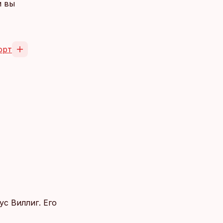
и вы
орт
с Виллиг. Его