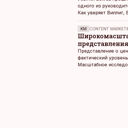
одного из руководит
Как уверяет Виллиг, 
KM
CONTENT MARKETI
Широкомасштаб
представления
Представление о цен
фактический уровень
Масштабное исследов
уровня цен в крупне