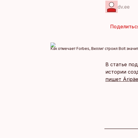
dv.ee
Поделитьс
Как отмечает Forbes, Виллиг строил Bolt знач
В статье по
истории соз
пишет Äripä