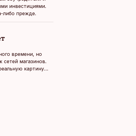
ыми инвестициями.
а-либо прежде.
ет
ного времени, но
 сетей магазинов.
 реальную картину