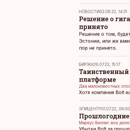
НОВОСТИ
02.08.22, 14:31
Решение о гига
принято
Решение о том, буде
Эстонии, или же вме
пор не принято.
БИРЖА
26.07.22, 15:17
Таинственный 
платформе
Два малоизвестных спос
Хотя компания Bolt е
ЭПИЦЕНТР
01.07.22, 06:00
Прошлогодние 
Маркус Виллиг: все дело
Убытки Bolt за прош