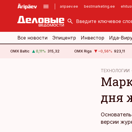
aripaev.ee
bestmarketing.ee
ehitu
kinnisvarauudised.ee
imelineajalugu.ee
logistikauudised.ee
imelineteadus.ee
Все новости
Эпицентр
Инвестор
Ида-Вир
OMX Baltic
0,11
%
315,32
OMX Riga
−0,56
%
923,11
cebook
ТЕХНОЛОГИИ
Марк
Twitter)
kedIn
дня 
ail
k
Основатель 
версии журн