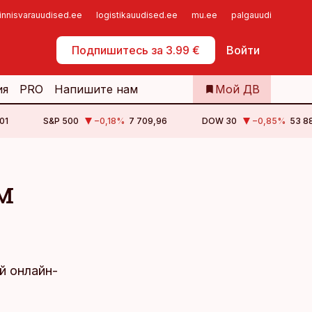
innisvarauudised.ee
logistikauudised.ee
mu.ee
palgauudised.ee
Самообслуживание
Подпишитесь за 3.99 €
Войти
ия
PRO
Напишите нам
Мой ДВ
01
S&P 500
−0,18
%
7 709,96
DOW 30
−0,85
%
53 88
м
й онлайн-