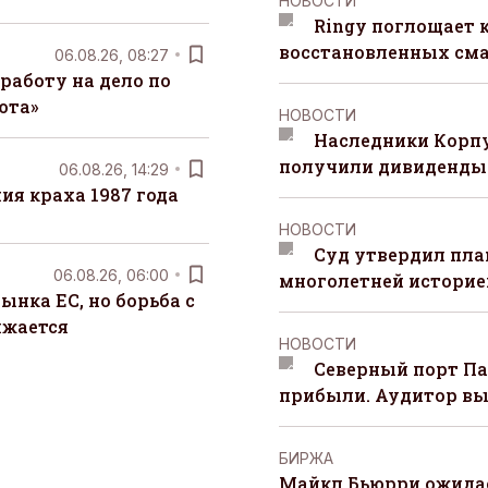
НОВОСТИ
Ringy поглощает 
восстановленных сма
06.08.26, 08:27
работу на дело по
юта»
НОВОСТИ
Наследники Корпу
получили дивиденды 
06.08.26, 14:29
я краха 1987 года
НОВОСТИ
Суд утвердил пла
06.08.26, 06:00
многолетней историей
ынка ЕС, но борьба с
лжается
НОВОСТИ
Северный порт П
прибыли. Аудитор вы
БИРЖА
Майкл Бьюрри ожидае