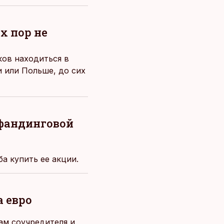
х пор не
ков находиться в
и или Польше, до сих
дфандинговой
а купить ее акции.
 евро
ам соучредителя и