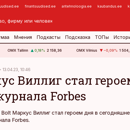
suudised.ee
finantsuudised.ee
aritehnoloogia.ee
kaubandus.ee
k
умаа
Мнения
Подкасты
Подсказка
ТОПы
Истор
OMX Tallinn
0,18
%
2 158,36
OMX Vilnius
−0,09
%
1 504,
13.04.23, 10:46
ус Виллиг стал герое
журнала Forbes
Bolt Маркус Виллиг стал героем дня в сегодняшне
ала Forbes.