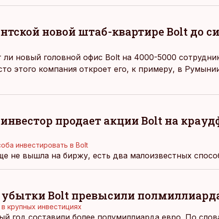
нтской новой штаб-квартире Bolt до си
т ли новый головной офис Bolt на 4000-5000 сотрудни
сто этого компания откроет его, к примеру, в Румыни
инвестор продает акции Bolt на крау
оба инвестировать в Bolt
ще не вышла на биржу, есть два малоизвестных способ
убытки Bolt превысили полмиллиарда
 в крупных инвестициях
лый год составили более полумиллиарда евро. По слов