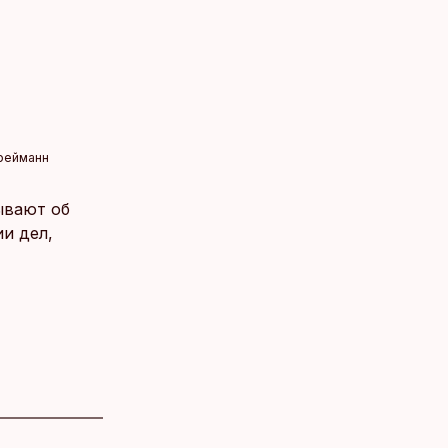
рейманн
ывают об
и дел,