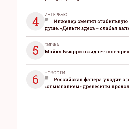
ИНТЕРВЬЮ
4
Инженер сменил стабильную 
душе. «Деньги здесь – слабая вал
БИРЖА
5
Майкл Бьюрри ожидает повторени
НОВОСТИ
6
Российская фанера уходит с р
«отмыванием» древесины продо