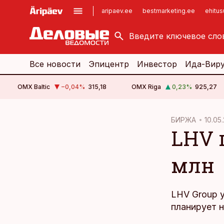
aripaev.ee
bestmarketing.ee
ehitu
kinnisvarauudised.ee
imelineajalugu.ee
logistikauudised.ee
imelineteadus.ee
Все новости
Эпицентр
Инвестор
Ида-Вир
OMX Baltic
−0,04
%
315,18
OMX Riga
0,23
%
925,27
cebook
БИРЖА
10.05.
LHV 
Twitter)
kedIn
млн
ail
k
LHV Group 
планирует н