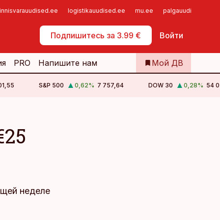
innisvarauudised.ee
logistikauudised.ee
mu.ee
palgauudised.ee
Самообслуживание
Подпишитесь за 3.99 €
Войти
ия
PRO
Напишите нам
Мой ДВ
01,55
S&P 500
0,62
%
7 757,64
DOW 30
0,28
%
54 0
€25
ющей неделе