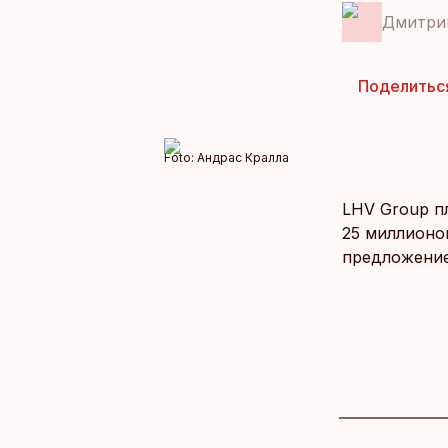
Дмитри
Поделитьс
Foto:
Андрас Кралла
LHV Group п
25 миллионо
предложение