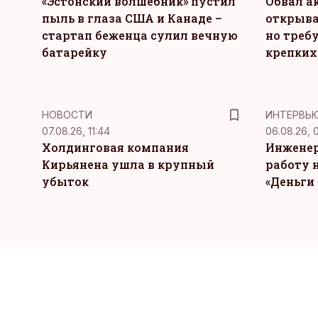
«Эстонский волшебник» пустил
Обвал а
пыль в глаза США и Канаде –
открыва
стартап беженца сулил вечную
но требу
батарейку
крепких
НОВОСТИ
ИНТЕРВЬ
07.08.26, 11:44
06.08.26, 
Холдинговая компания
Инженер
Кирьянена ушла в крупный
работу н
убыток
«Деньги 