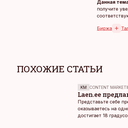
Данная тема
получите уве
соответству
Биржа
Та
ПОХОЖИЕ СТАТЬИ
KM
CONTENT MARKETI
Laen.ee предлаг
Представьте себе пр
оказываетесь на одн
достигает 18 градус
берет, и без долгих 