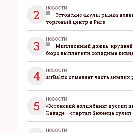
НОВОСТИ
2
Эстонские акулы рынка нед
торговый центр в Риге
НОВОСТИ
3
Миллионный дождь: крупней
бюро выплатили солидные диви
НОВОСТИ
4
airBaltic отменяет часть зимних 
НОВОСТИ
5
«Эстонский волшебник» пустил п
Канаде – стартап беженца сулил
НОВОСТИ