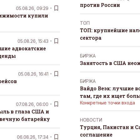
против России
05.08.26, 09:29
вижимости купили
ТОП
ТОП: крупнейшие на
сектора
05.08.26, 15:43
шие адвокатские
денды
БИРЖА
Занятость в США нео
05.08.26, 16:41
рейсов
БИРЖА
Вайдо Веэк: лучшие в
там, где их ищет бол
Конкретные точки входа
07.08.26, 06:00
ыль в глаза США и
 вечную батарейку
НОВОСТИ
Турция, Пакистан и 
соглашение
06.08.26, 17:34