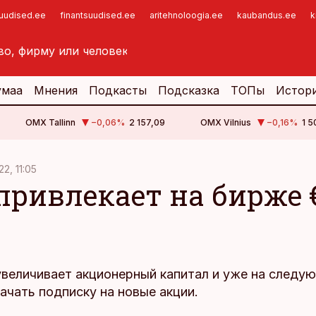
suudised.ee
finantsuudised.ee
aritehnoloogia.ee
kaubandus.ee
k
умаа
Мнения
Подкасты
Подсказка
ТОПы
Истор
OMX Tallinn
−0,06
%
2 157,09
OMX Vilnius
−0,16
%
1 5
22, 11:05
привлекает на бирже 
увеличивает акционерный капитал и уже на следу
ачать подписку на новые акции.