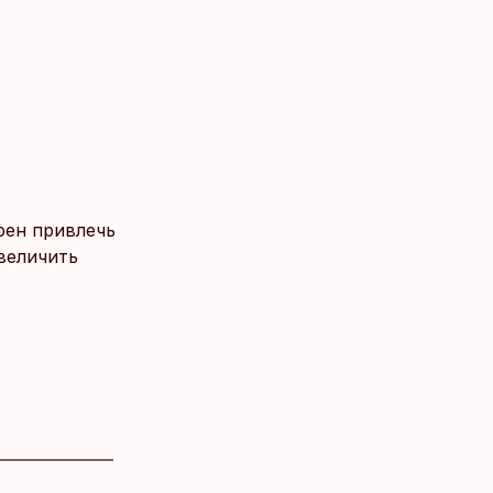
рен привлечь
величить