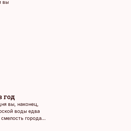
и вы
в год
ня вы, наконец,
рской воды едва
о смелость города