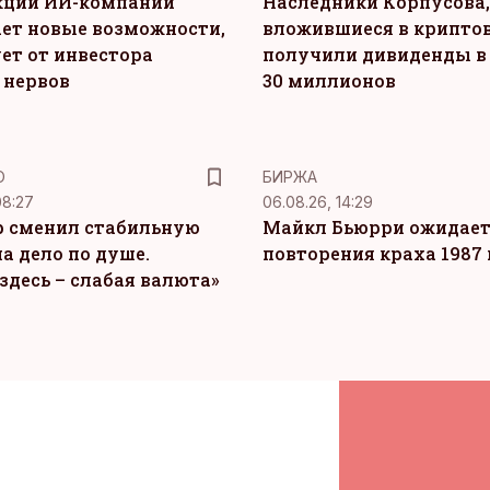
кций ИИ-компаний
Наследники Корпусова,
ет новые возможности,
вложившиеся в крипто
ет от инвестора
получили дивиденды в
 нервов
30 миллионов
Ю
БИРЖА
08:27
06.08.26, 14:29
 сменил стабильную
Майкл Бьюрри ожидае
а дело по душе.
повторения краха 1987 
здесь – слабая валюта»