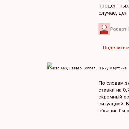
процентных
случае, цен
Роберт 
Поделитьс
Кристо Ааб, Пеэтер Коппель, Тыну Мертсина.
По словам э
ставки на 0
скромный ро
ситуацией. 
обвалил бы 