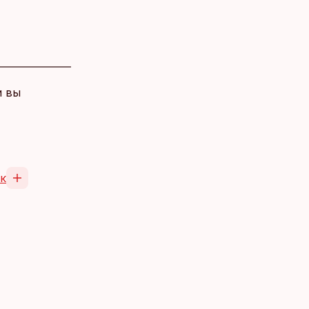
и вы
к