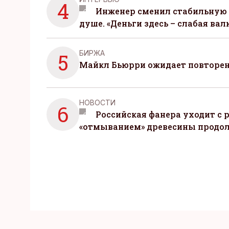
4
Инженер сменил стабильную 
душе. «Деньги здесь – слабая вал
БИРЖА
5
Майкл Бьюрри ожидает повторени
НОВОСТИ
6
Российская фанера уходит с р
«отмыванием» древесины продо