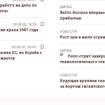
работу на дело по
БИРЖА
юта»
Baltic Horizon вперв
прибылью
06.08.26, 14:29
я краха 1987 года
НОВОСТИ
Рост цен в июле огра
06.08.26, 06:00
БИРЖА
ынка ЕС, но борьба с
Уолл-стрит завер
лжается
технологического сек
НОВОСТИ
Будущая крупная газ
за бортом гигантского