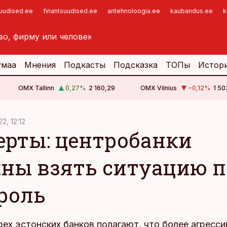
suudised.ee
finantsuudised.ee
aritehnoloogia.ee
kaubandus.ee
k
умаа
Мнения
Подкасты
Подсказка
ТОПы
Истор
OMX Tallinn
0,27
%
2 160,29
OMX Vilnius
−0,12
%
1 50
22, 12:12
ерты: центробанки
ны взять ситуацию п
роль
ех эстонских банков полагают, что более агресс