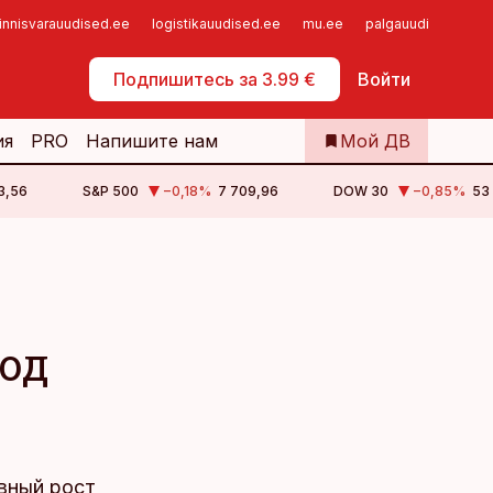
innisvarauudised.ee
logistikauudised.ee
mu.ee
palgauudised.ee
Самообслуживание
Подпишитесь за 3.99 €
Войти
ия
PRO
Напишите нам
Мой ДВ
3,56
S&P 500
−0,18
%
7 709,96
DOW 30
−0,85
%
53
од
ивный рост