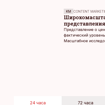
KM
CONTENT MARKETI
Широкомасштаб
представления
Представление о цен
фактический уровень
Масштабное исследов
уровня цен в крупне
24 часа
72 часа