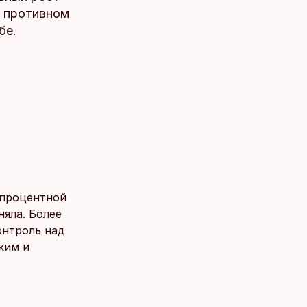
В противном
бе.
 процентной
яла. Более
онтроль над
ким и