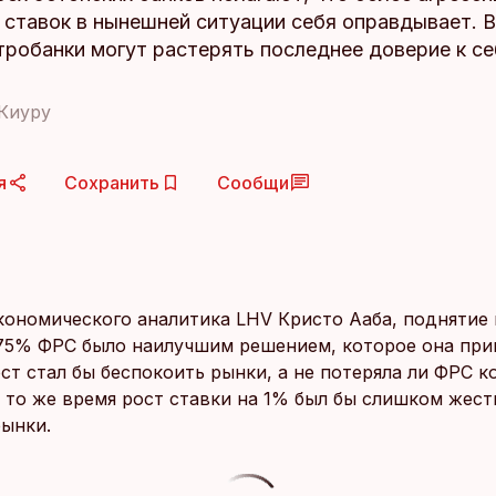
 ставок в нынешней ситуации себя оправдывает. 
тробанки могут растерять последнее доверие к се
Киуру
я
Сохранить
Сообщи
кономического аналитика LHV Кристо Ааба, поднятие
,75% ФРС было наилучшим решением, которое она прин
ст стал бы беспокоить рынки, а не потеряла ли ФРС к
В то же время рост ставки на 1% был бы слишком жест
рынки.