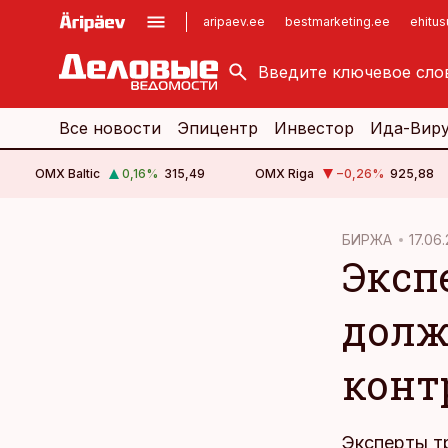
aripaev.ee
bestmarketing.ee
ehitu
kinnisvarauudised.ee
imelineajalugu.ee
logistikauudised.ee
imelineteadus.ee
Все новости
Эпицентр
Инвестор
Ида-Вир
OMX Baltic
0,16
%
315,49
OMX Riga
−0,26
%
925,88
cebook
БИРЖА
17.06.
Эксп
Twitter)
kedIn
долж
ail
конт
k
Эксперты тр