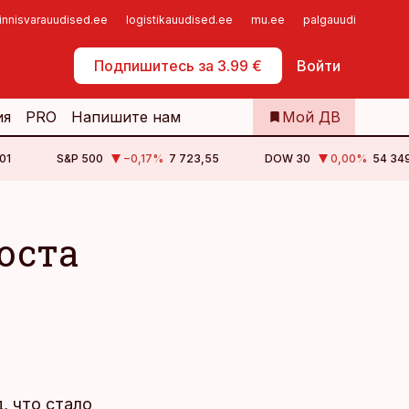
innisvarauudised.ee
logistikauudised.ee
mu.ee
palgauudised.ee
Самообслуживание
Подпишитесь за 3.99 €
Войти
ия
PRO
Напишите нам
Мой ДВ
01
S&P 500
−0,17
%
7 723,55
DOW 30
0,00
%
54 349
оста
, что стало