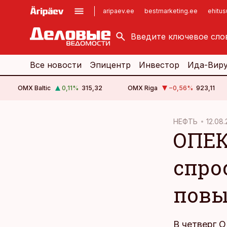
aripaev.ee
bestmarketing.ee
ehitu
kinnisvarauudised.ee
imelineajalugu.ee
logistikauudised.ee
imelineteadus.ee
Все новости
Эпицентр
Инвестор
Ида-Вир
OMX Baltic
0,11
%
315,32
OMX Riga
−0,56
%
923,11
cebook
НЕФТЬ
12.08.
ОПЕК
Twitter)
kedIn
спро
ail
повы
k
В четверг О