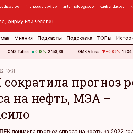
suudised.ee
finantsuudised.ee
aritehnoloogia.ee
kaubandus.ee
k
умаа
Мнения
Подкасты
Подсказка
ТОПы
Истор
OMX Tallinn
0,18
%
2 158,36
OMX Vilnius
−0,09
%
1 504,
22, 10:31
 сократила прогноз р
са на нефть, МЭА –
сило
ПЕК понизила прогноз спроса на нефть на 2022 год