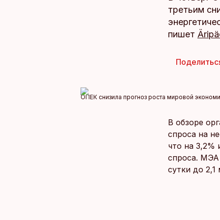
третьим сн
энергетичес
пишет
Äripä
Поделитьс
ОПЕК снизила прогноз роста мировой экономики
В обзоре ор
спроса на не
что на 3,2%
спроса. МЭА
сутки до 2,1