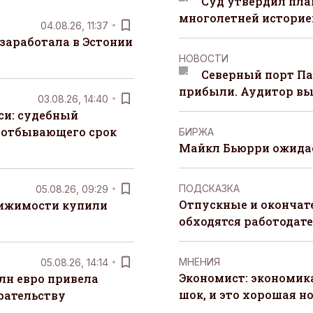
Суд утвердил пла
многолетней историей
04.08.26, 11:37
заработала в Эстонии
НОВОСТИ
Северный порт П
прибыли. Аудитор вы
03.08.26, 14:40
си: судебный
 отбывающего срок
БИРЖА
Майкл Бьюрри ожидае
ПОДСКАЗКА
05.08.26, 09:29
Отпускные и окончат
вижимости купили
обходятся работодат
MНЕНИЯ
05.08.26, 14:14
Экономист: экономи
лн евро привела
шок, и это хорошая н
рательству