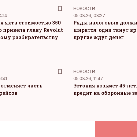
НОВОСТИ
4:14
05.08.26, 08:27
я яхта стоимостью 350
Ряды налоговых долж
о привела главу Revolut
ширятся: одни тянут вр
ному разбирательству
другие ждут денег
НОВОСТИ
6:41
05.08.26, 11:47
c отменяет часть
Эстония возьмет 45-ле
рейсов
кредит на оборонные з