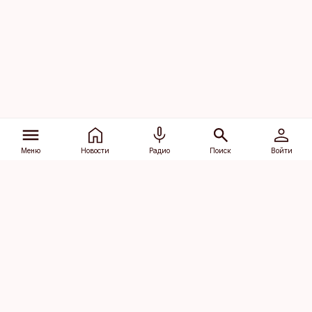
Меню
Новости
Радио
Поиск
Войти
Vana-Lõuna 39/1, 19094 Tallinn
(+372) 667 0111
dv@aripaev.ee