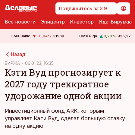
Подпишитесь за 3.99 €
Все новости
Эпицентр
Инвестор
Ида-Вирумаа
OMX Baltic
−0,04
%
315,18
OMX Riga
0,23
%
925,27
cebook
Назад
Twitter)
БИРЖА
06.01.23, 16:35
Кэти Вуд прогнозирует к
kedIn
2027 году трехкратное
ail
удорожание одной акции
k
Инвестиционный фонд ARK, которым
управляет Кэти Вуд, сделал большую ставку
на одну акцию.