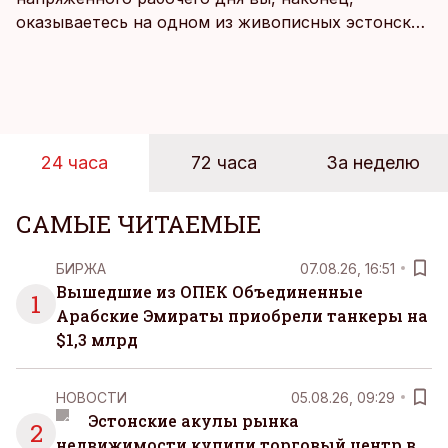
оказываетесь на одном из живописных эстонских
пляжей. Температура морской воды едва
достигает 18 градусов, но вы как закаленный
предприниматель знаете, что смелость города
берет, и без долгих раздумий бросаетесь в воду.
24 часа
72 часа
За неделю
САМЫЕ ЧИТАЕМЫЕ
БИРЖА
07.08.26, 16:51
Вышедшие из ОПЕК Объединенные
1
Арабские Эмираты приобрели танкеры на
$1,3 млрд
НОВОСТИ
05.08.26, 09:29
Эстонские акулы рынка
2
недвижимости купили торговый центр в